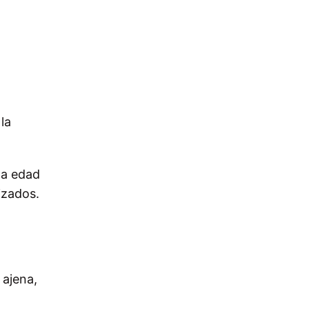
la
ha edad
izados.
 ajena,