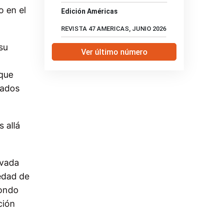
o en el
Edición Américas
REVISTA 47 AMERICAS, JUNIO 2026
su
Ver último número
 que
nados
 allá
ivada
edad de
Fondo
ción