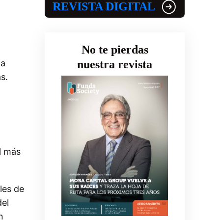
REVISTA DIGITAL
No te pierdas
ta
nuestra revista
s.
l más
les de
del
n