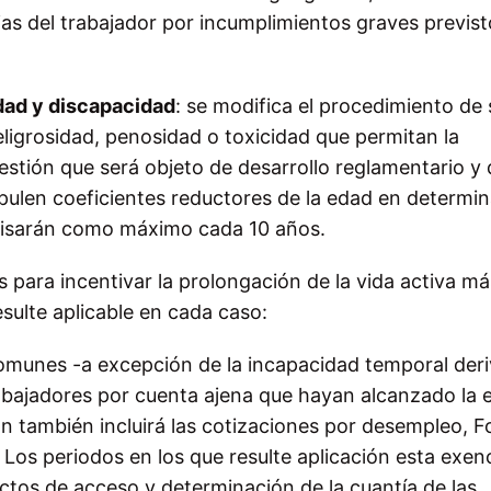
ias del trabajador por incumplimientos graves previst
idad y discapacidad
: se modifica el procedimiento de 
 peligrosidad, penosidad o toxicidad que permitan la
estión que será objeto de desarrollo reglamentario y
ipulen coeficientes reductores de la edad en determi
evisarán como máximo cada 10 años.
 para incentivar la prolongación de la vida activa más
esulte aplicable en cada caso:
comunes -a excepción de la incapacidad temporal der
rabajadores por cuenta ajena que hayan alcanzado la 
ón también incluirá las cotizaciones por desempleo, 
. Los periodos en los que resulte aplicación esta exen
tos de acceso y determinación de la cuantía de las