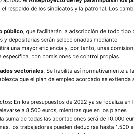
o aprobó el
Anteproyecto de ley para impulsar los p
el respaldo de los sindicatos y la patronal. Los camb
o público
, que facilitarán la adscripción de todo tipo 
s y depositarias serán seleccionadas mediante
tirá una mayor eficiencia y, por tanto, unas comisio
específica, con comisiones de control propias.
cados
sectoriales
. Se habilita así normativamente a l
tablezca que el plan de empleo acordado se extienda 
tos: En los presupuestos de 2022 ya se focaliza en 
elevarse a 8.500 euros, mientras que en los planes
l la suma de todas las aportaciones será de 10.000 eu
mas, los trabajadores pueden deducirse hasta 1.500 