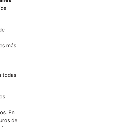
lanes
ios
de
nes más
a
a todas
los
ros. En
euros de