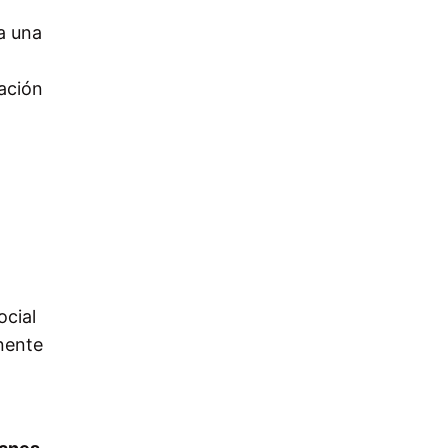
a una
tación
ocial
nente