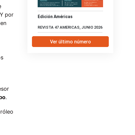
e
 Y por
Edición Américas
 en
REVISTA 47 AMERICAS, JUNIO 2026
Ver último número
os
esor
po
.
tróleo