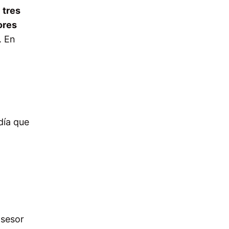
n
tres
ores
. En
día que
asesor