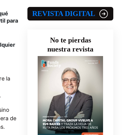
REVISTA DIGITAL
 qué
il para
No te pierdas
lquier
nuestra revista
re la
.
sino
iera de
s.