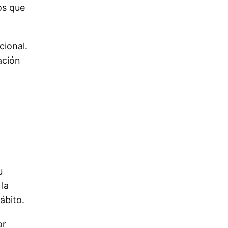
os que
cional.
ación
u
 la
ábito.
or