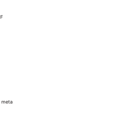
TF
a meta