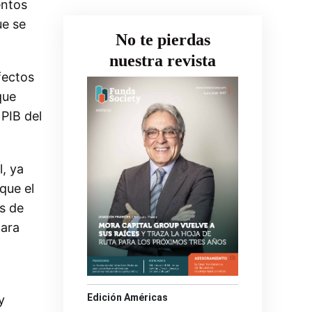
entos
ue se
No te pierdas
nuestra revista
fectos
que
 PIB del
l, ya
que el
s de
para
Edición Américas
y