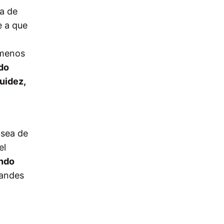
a de
e a que
z menos
ndo
uidez,
 sea de
el
endo
randes