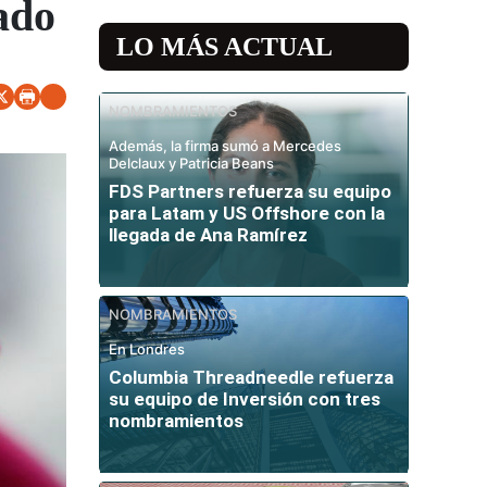
ado
LO MÁS ACTUAL
NOMBRAMIENTOS
Además, la firma sumó a Mercedes
Delclaux y Patricia Beans
FDS Partners refuerza su equipo
para Latam y US Offshore con la
llegada de Ana Ramírez
NOMBRAMIENTOS
En Londres
Columbia Threadneedle refuerza
su equipo de Inversión con tres
nombramientos