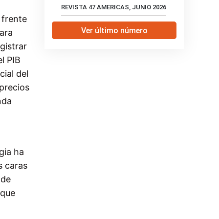
REVISTA 47 AMERICAS, JUNIO 2026
 frente
Ver último número
ara
gistrar
l PIB
ial del
precios
nda
egia ha
s caras
 de
 que