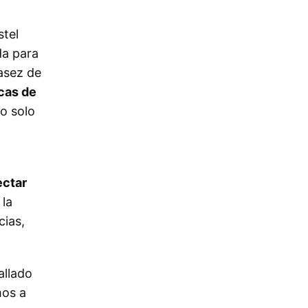
stel
da para
asez de
cas de
o solo
ectar
 la
cias,
allado
mos a