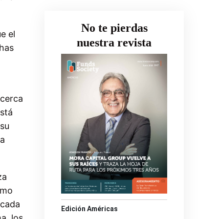
No te pierdas
e el
nuestra revista
chas
 cerca
stá
 su
ha
za
omo
 cada
Edición Américas
a, los