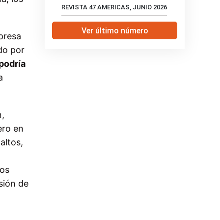
REVISTA 47 AMERICAS, JUNIO 2026
.
Ver último número
presa
do por
podría
a
n,
ero en
altos,
los
sión de