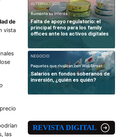
ALTERNATIVOS
Aumenta su interés
dad de
Falta de apoyo regulatorio: el
principal freno para los family
 vista
offices ante los activos digitales
inales
NEGOCIO
dose
Paquetes que rivalizan con Wall Street
Salarios en fondos soberanos de
inversión, ¿quién es quién?
do
 precio
podrían
REVISTA DIGITAL
, las