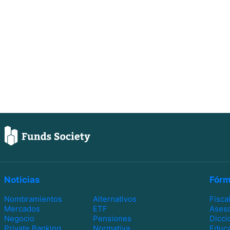
Noticias
Fórm
Nombramientos
Alternativos
Fisca
Mercados
ETF
Ases
Negocio
Pensiones
Dicci
Private Banking
Normativa
Educa