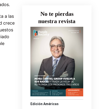
ados.
No te pierdas
a a las
nuestra revista
d crece
uestos
ciado
ble
Edición Américas