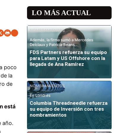
LO MÁS ACTUAL
NOMBRAMIENTOS
Además, la firma sumó a Mercedes
Delclaux y Patricia Beans
FDS Partners refuerza su equipo
para Latam y US Offshore con la
llegada de Ana Ramírez
 a poco
de la
ro de
NOMBRAMIENTOS
En Londres
Columbia Threadneedle refuerza
n está
su equipo de Inversión con tres
nombramientos
e año.
n