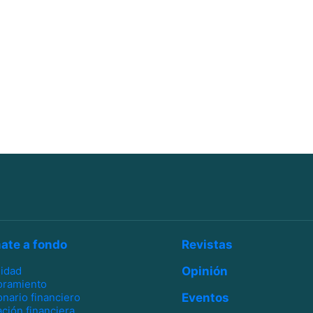
ate a fondo
Revistas
lidad
Opinión
oramiento
onario financiero
Eventos
ción financiera