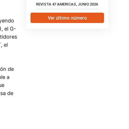
REVISTA 47 AMERICAS, JUNIO 2026
Ver último número
uyendo
, el G-
tidores
, el
ión de
ble a
ue
asa de