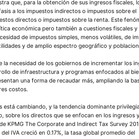
tra que, para la obtención de sus ingresos fiscales, l
sis a los impuestos indirectos o impuestos sobre el
estos directos o impuestos sobre la renta. Este fen
ítica económica pero también a cuestiones fiscales y
necesidad de impuestos simples, menos volátiles, de i
tilidades y de amplio espectro geográfico y poblacion
 la necesidad de los gobiernos de incrementar los i
rollo de infraestructura y programas enfocados al bi
resentan una forma de recaudar más, ampliando la ba
res costos.
s está cambiando, y la tendencia dominante privilegia
 sobre los directos que se enfocan en los ingresos y
al de KPMG The Corporate and Indirect Tax Survey 2012
 del IVA creció en 0.17%, la tasa global promedio del