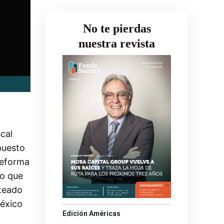
No te pierdas
nuestra revista
cal
puesto
Reforma
co que
nteado
México
Edición Américas