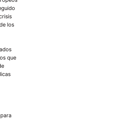
seguido
risis
de los
tados
tos que
de
dicas
 para