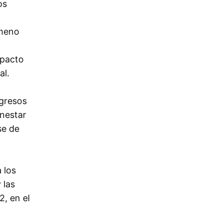
os
ómeno
mpacto
al.
ngresos
enestar
se de
 los
 las
, en el