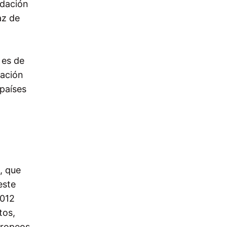
idación
az de
 es de
zación
 países
, que
este
2012
tos,
uropeos