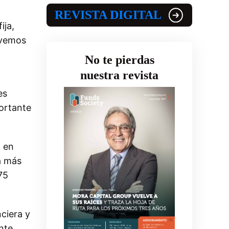
REVISTA DIGITAL
ija,
lvemos
No te pierdas
nuestra revista
es
portante
, en
a más
75
ciera y
nte