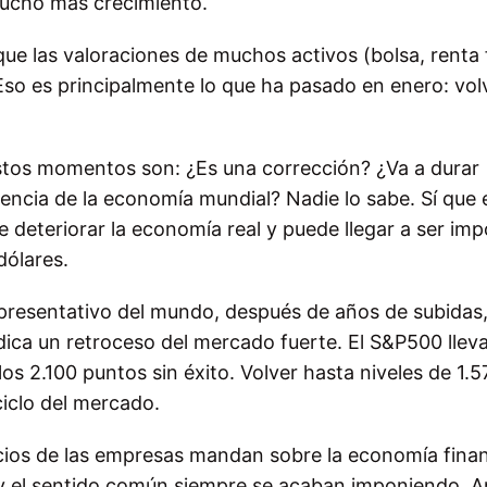
mucho más crecimiento.
e las valoraciones de muchos activos (bolsa, renta f
 Eso es principalmente lo que ha pasado en enero: vo
tos momentos son: ¿Es una corrección? ¿Va a durar
cia de la economía mundial? Nadie lo sabe. Sí que 
e deteriorar la economía real y puede llegar a ser im
dólares.
epresentativo del mundo, después de años de subidas
ndica un retroceso del mercado fuerte. El S&P500 llev
os 2.100 puntos sin éxito. Volver hasta niveles de 1.5
ciclo del mercado.
icios de las empresas mandan sobre la economía finan
as y el sentido común siempre se acaban imponiendo. A