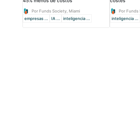
45% menos de costos
costes
Por Funds Society, Miami
Por Funds 
empresas ...
IA ...
inteligencia ...
inteligencia ...