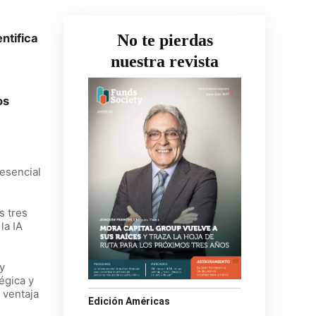
No te pierdas
ntifica
nuestra revista
os
 esencial
s tres
la IA
y
égica y
 ventaja
Edición Américas