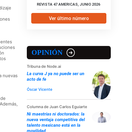
REVISTA 47 AMERICAS, JUNIO 2026
dizaje
Ver último número
iones
gentes
luciones
OPINIÓN
ón
tos
Tribuna de Node.ai
La curva J ya no puede ser un
a nuevas
acto de fe
Óscar Vicente
 de
. Además,
Columna de Juan Carlos Eguiarte
Ni maestrías ni doctorados: la
nueva ventaja competitiva del
talento mexicano está en la
movilidad