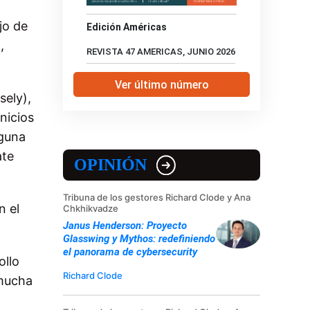
jo de
Edición Américas
,
REVISTA 47 AMERICAS, JUNIO 2026
Ver último número
sely),
nicios
lguna
ate
OPINIÓN
Tribuna de los gestores Richard Clode y Ana
n el
Chkhikvadze
Janus Henderson: Proyecto
Glasswing y Mythos: redefiniendo
el panorama de cybersecurity
ollo
Richard Clode
 mucha