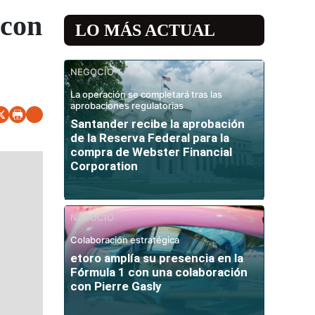
 con
LO MÁS ACTUAL
NEGOCIO
La operación se completará tras las
aprobaciones regulatorias
Santander recibe la aprobación
de la Reserva Federal para la
compra de Webster Financial
Corporation
NEGOCIO
Colaboración estratégica
etoro amplía su presencia en la
Fórmula 1 con una colaboración
con Pierre Gasly