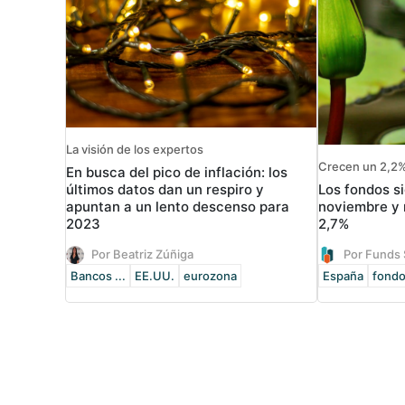
La visión de los expertos
Crecen un 2,2% 
En busca del pico de inflación: los
Los fondos s
últimos datos dan un respiro y
noviembre y 
apuntan a un lento descenso para
2,7%
2023
Por Beatriz Zúñiga
Por Funds 
Bancos ...
EE.UU.
eurozona
España
fondos