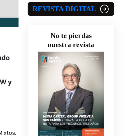
REVISTA DIGITAL
No te pierdas
nuestra revista
ndo
PW y
Mixtos.