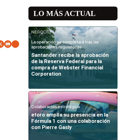
LO MÁS ACTUAL
NEGOCIO
La operación se completará tras las
aprobaciones regulatorias
Santander recibe la aprobación
de la Reserva Federal para la
compra de Webster Financial
Corporation
NEGOCIO
Colaboración estratégica
etoro amplía su presencia en la
Fórmula 1 con una colaboración
con Pierre Gasly