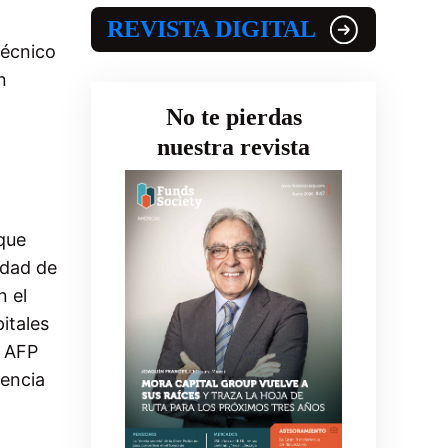
REVISTA DIGITAL
Técnico
n
No te pierdas
nuestra revista
 que
idad de
n el
itales
a AFP
encia