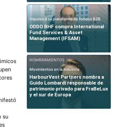
NEGOCIO
Impulso a su plataforma de fondos B2B
ODDO BHF compra International
Fund Services & Asset
Management (IFSAM)
NOMBRAMIENTOS
nómicos
cupen
Movimientos en la industria
HarbourVest Partners nombra a
tores
Guido Lombardi responsable de
patrimonio privado para FraBeLux
y el sur de Europa
nifestó
n su
es