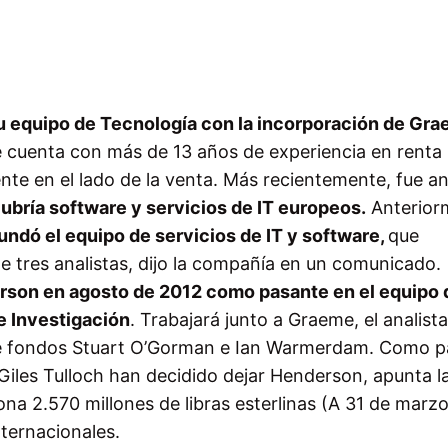
u
equipo de Tecnología
con
la incorporación de
Gra
 cuenta con
más de 13
años de experiencia
en renta
ente en
el
lado de la venta
.
Más recientemente, fue
an
ubría
software
y
servicios de IT europeos.
Anterior
fundó
el equipo de
servicios de
IT y software,
que
de
tres analistas
, dijo la compañía
en un comunicado.
rson
en agosto de 2012
como pasante
en el equipo 
e Investigación
.
Trabajará junto a
Graeme
,
el analist
 fondos Stuart
O’Gorman
e
Ian
Warmerdam
.
Como pa
Giles
Tulloch
han
decidido dejar
Henderson, apunta la
ona
2.570
millones de libras esterlinas
(
A 31 de
marzo
nternacionales
.