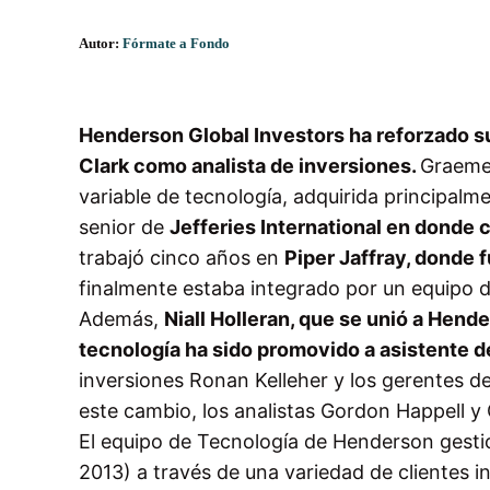
Autor:
Fórmate a Fondo
Henderson Global Investors
ha
reforzado s
Clark
como
analista de
inversiones.
Graeme
variable
de tecnología
,
adquirida
principalm
senior de
Jefferies
International en donde
c
trabajó cinco
años en
Piper
Jaffray
,
donde 
finalmente
estaba integrado por
un equipo 
Además
,
Niall
Holleran
,
que se unió a
Hende
tecnología ha
sido promovido a
asistente d
inversiones
Ronan
Kelleher
y
los
gerentes
de
este cambio
, los analistas
Gordon
Happell
y
El equipo de Tecnología de Henderson
gesti
2013)
a través de una
variedad de clientes
i