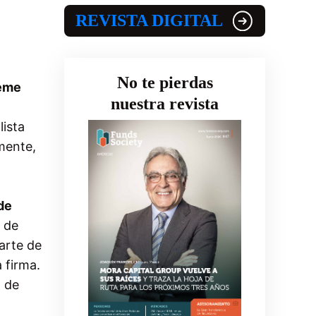
REVISTA DIGITAL
No te pierdas
eme
nuestra revista
lista
mente,
de
a de
rte de
 firma.
 de