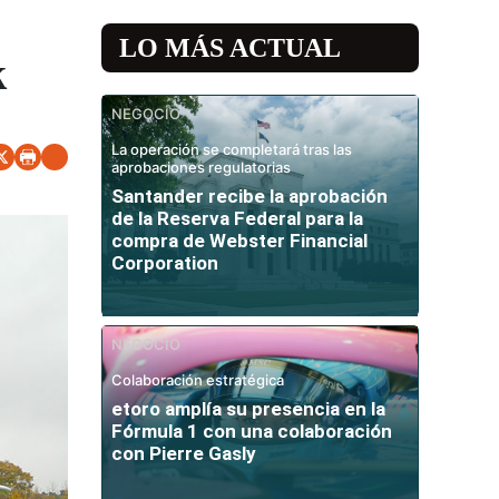
LO MÁS ACTUAL
k
NEGOCIO
La operación se completará tras las
aprobaciones regulatorias
Santander recibe la aprobación
de la Reserva Federal para la
compra de Webster Financial
Corporation
NEGOCIO
Colaboración estratégica
etoro amplía su presencia en la
Fórmula 1 con una colaboración
con Pierre Gasly