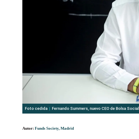
Foto cedida
Fernando Summers, nuevo CEO de Bolsa Social
Autor:
Funds Society, Madrid