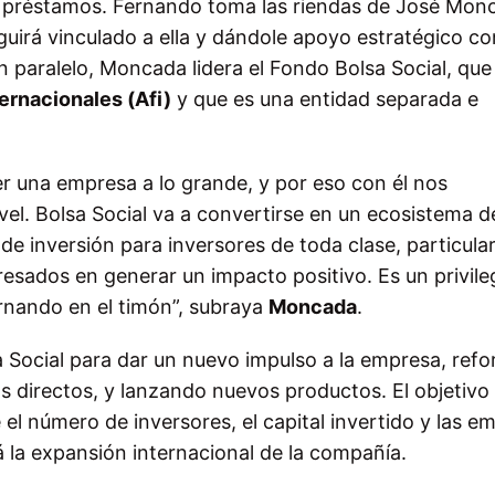
 y préstamos. Fernando toma las riendas de José Mon
uirá vinculado a ella y dándole apoyo estratégico c
n paralelo, Moncada lidera el Fondo Bolsa Social, que
ernacionales (Afi)
y que es una entidad separada e
er una empresa a lo grande, y por eso con él nos
ivel. Bolsa Social va a convertirse en un ecosistema d
e inversión para inversores de toda clase, particular
resados en generar un impacto positivo. Es un privile
ernando en el timón”, subraya
Moncada
.
a Social para dar un nuevo impulso a la empresa, ref
os directos, y lanzando nuevos productos. El objetivo
el número de inversores, el capital invertido y las e
á la expansión internacional de la compañía.