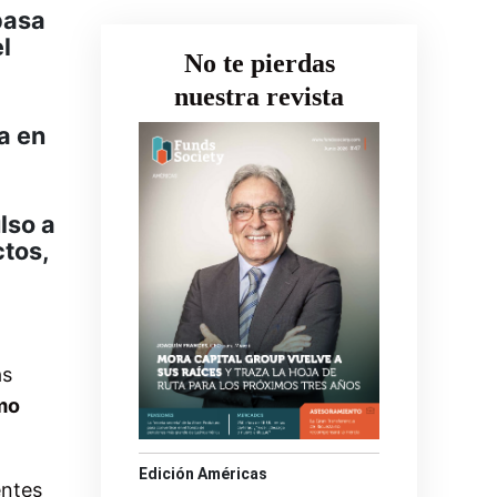
pasa
l
No te pierdas
nuestra revista
a en
lso a
ctos,
as
mo
Edición Américas
entes