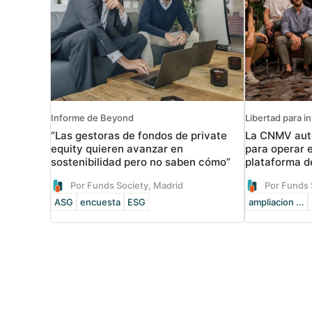
Informe de Beyond
Libertad para in
“Las gestoras de fondos de private
La CNMV auto
equity quieren avanzar en
para operar 
sostenibilidad pero no saben cómo”
plataforma d
Por Funds Society, Madrid
Por Funds 
ASG
encuesta
ESG
ampliacion ...