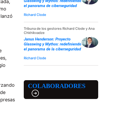
Glasswing y Mythos: redefiniendo
cada,
el panorama de ciberseguridad
omo
Richard Clode
 lanzó
Tribuna de los gestores Richard Clode y Ana
Chkhikvadze
Janus Henderson: Proyecto
Glasswing y Mythos: redefiniendo
el panorama de la ciberseguridad
e
es,
Richard Clode
gio
orzando
COLABORADORES
 de
mpresas