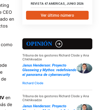
REVISTA 47 AMERICAS, JUNIO 2026
eting
de CEO
Ver último número
iado en
ctos
OPINIÓN
l como
Tribuna de los gestores Richard Clode y Ana
Chkhikvadze
uede
Janus Henderson: Proyecto
Glasswing y Mythos: redefiniendo
 e
el panorama de cybersecurity
o de
Richard Clode
Tribuna de los gestores Richard Clode y Ana
MV
en
Chkhikvadze
más de
Janus Henderson: Proyecto