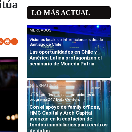
itúa
LO MÁS ACTUAL
MERCADOS
Visiones locales e internacionales desde
Santiago de Chile
Las oportunidades en Chile y
América Latina protagonizan el
seminario de Moneda Patria
ALTERNATIVOS
Un fondo financia las operaciones del
programa 247 Data Centers
Con el apoyo de family offices,
HMC Capital y Arch Capital
avanzan en la captación de
fondos inmobiliarios para centros
de datos