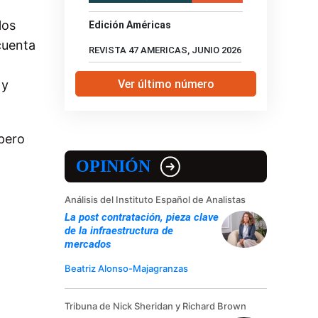
los
Edición Américas
cuenta
REVISTA 47 AMERICAS, JUNIO 2026
Ver último número
 y
pero
OPINIÓN
Análisis del Instituto Español de Analistas
La post contratación, pieza clave
de la infraestructura de
mercados
Beatriz Alonso-Majagranzas
Tribuna de Nick Sheridan y Richard Brown