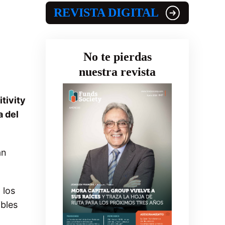
REVISTA DIGITAL
No te pierdas
nuestra revista
itivity
a del
an
, los
ibles