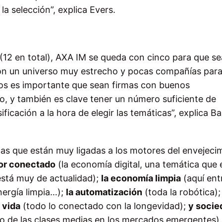
la selección”, explica Evers.
(12 en total), AXA IM se queda con cinco para que s
con un universo muy estrecho y pocas compañías par
tros es importante que sean firmas con buenos
o, y también es clave tener un número suficiente de
ficación a la hora de elegir las temáticas”, explica B
as que están muy ligadas a los motores del envejeci
or conectado
(la economía digital, una temática que 
stá muy de actualidad);
la economía limpia
(aquí ent
nergía limpia…);
la automatización
(toda la robótica);
 vida
(todo lo conectado con la longevidad);
y socie
to de las clases medias en los mercados emergentes).