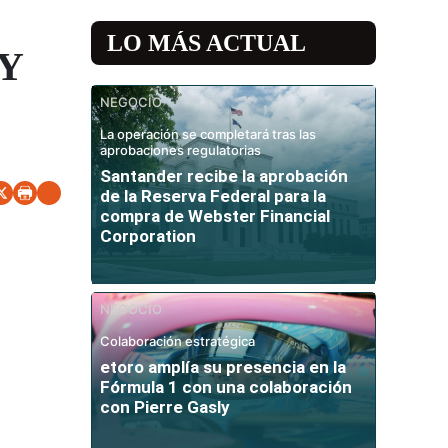
LO MÁS ACTUAL
NY
NEGOCIO
La operación se completará tras las
aprobaciones regulatorias
Santander recibe la aprobación
de la Reserva Federal para la
compra de Webster Financial
Corporation
NEGOCIO
Colaboración estratégica
etoro amplía su presencia en la
Fórmula 1 con una colaboración
con Pierre Gasly