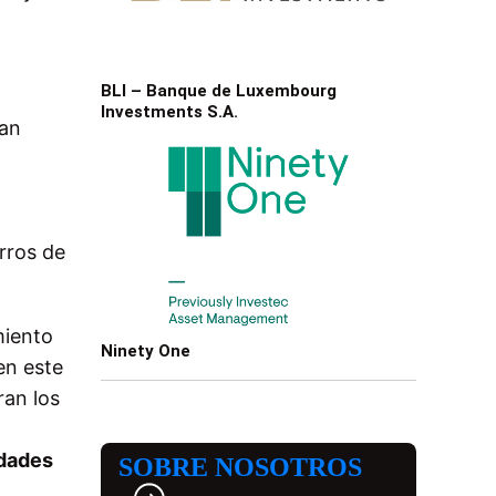
BLI – Banque de Luxembourg
Investments S.A.
ean
a
arros de
miento
Ninety One
en este
ran los
dades
SOBRE NOSOTROS