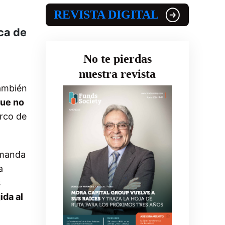
REVISTA DIGITAL
ica de
No te pierdas
nuestra revista
también
que no
rco de
emanda
a
s
ida al