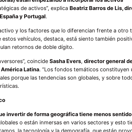
tégicas de activos”, explica
Beatriz Barros de Lis, di
España y Portugal
.
tivo y los factores que lo diferencian frente a otro 
e estos vehículos, destaca, está siento también positi
lan retornos de doble dígito.
nversores”, coincide
Sasha Evers
,
director general d
 América Latina
. “Los fondos temáticos constituyen 
ales porque las tendencias son globales, y sobre tod
rísticas.
co
e invertir de forma geográfica tiene menos sentido
lobales o están inmersas en varios sectores y esto t
amos, la tecnología y la demografía, que están pro