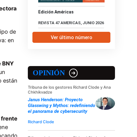
rectora
Edición Américas
REVISTA 47 AMERICAS, JUNIO 2026
tipo de
Ver último número
va: en
e BNY
un
OPINIÓN
o están
Tribuna de los gestores Richard Clode y Ana
Chkhikvadze
Janus Henderson: Proyecto
Glasswing y Mythos: redefiniendo
el panorama de cybersecurity
 frente
Richard Clode
iene
vocando