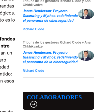
Tribuna de los gestores Richard Clode y Ana
Chkhikvadze
emandas
Janus Henderson: Proyecto
ógicos.
Glasswing y Mythos: redefiniendo
o es lo
el panorama de ciberseguridad
Richard Clode
 fondos
Tribuna de los gestores Richard Clode y Ana
entro
Chkhikvadze
Janus Henderson: Proyecto
tan un
Glasswing y Mythos: redefiniendo
ero
el panorama de la ciberseguridad
iedad
Richard Clode
ntido:
en esos
COLABORADORES
res de