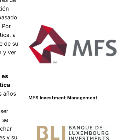
tión
 pasado
. Por
ica, a
e de su
n y ver
 es
tica
s años
MFS Investment Management
 ser
 se
echar
es y su