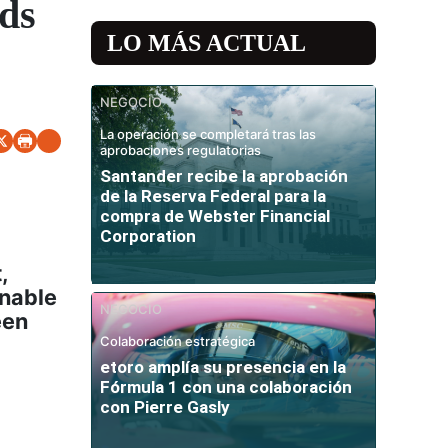
ds
LO MÁS ACTUAL
NEGOCIO
La operación se completará tras las
aprobaciones regulatorias
Santander recibe la aprobación
de la Reserva Federal para la
compra de Webster Financial
Corporation
,
nable
NEGOCIO
een
Colaboración estratégica
etoro amplía su presencia en la
Fórmula 1 con una colaboración
con Pierre Gasly