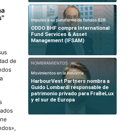
na
NEGOCIO
s"
Impulso a su plataforma de fondos B2B
ODDO BHF compra International
Fund Services & Asset
Management (IFSAM)
sus
edad de
NOMBRAMIENTOS
ondos
Movimientos en la industria
la
HarbourVest Partners nombra a
Guido Lombardi responsable de
patrimonio privado para FraBeLux
y el sur de Europa
s
tados
one
ndos»,