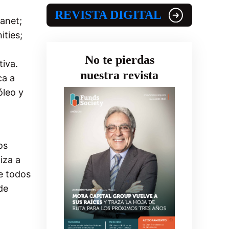
REVISTA DIGITAL
anet;
ties;
No te pierdas
tiva.
nuestra revista
ca a
óleo y
os
iza a
de todos
de