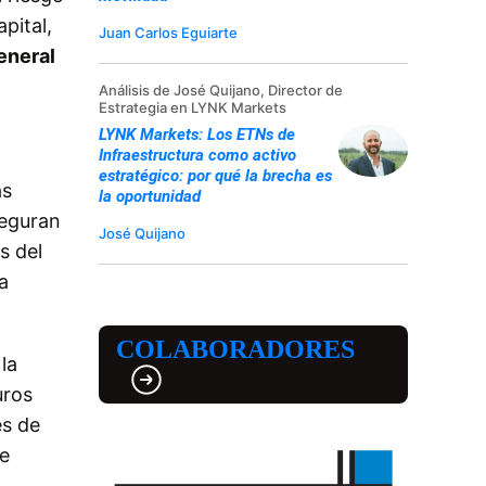
pital,
Juan Carlos Eguiarte
eneral
Análisis de José Quijano, Director de
Estrategia en LYNK Markets
LYNK Markets: Los ETNs de
Infraestructura como activo
estratégico: por qué la brecha es
as
la oportunidad
seguran
José Quijano
s del
a
COLABORADORES
la
uros
es de
de