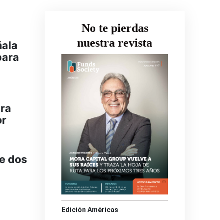
No te pierdas
nuestra revista
ñala
para
ara
or
ue dos
Edición Américas