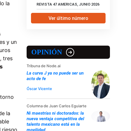
o la
REVISTA 47 AMERICAS, JUNIO 2026
Ver último número
s
es y un
guros
OPINIÓN
, tres
Tribuna de Node.ai
os
La curva J ya no puede ser un
acto de fe
Óscar Vicente
ntorno
Columna de Juan Carlos Eguiarte
de la
Ni maestrías ni doctorados: la
nueva ventaja competitiva del
able
talento mexicano está en la
 riesgo
movilidad