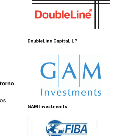
DoubleLine Capital, LP
ntorno
ios
GAM Investments