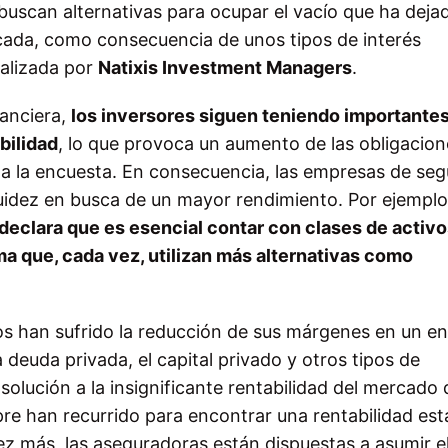
uscan alternativas para ocupar el vacío que ha dejad
década, como consecuencia de unos tipos de interés
ealizada por
Natixis Investment Managers
.
nanciera,
los inversores siguen teniendo importante
bilidad
, lo que provoca un aumento de las obligacion
ta la encuesta. En consecuencia, las empresas de se
quidez en busca de un mayor rendimiento. Por ejemplo
declara que es esencial contar con clases de activ
rma que, cada vez, utilizan más alternativas como
os han sufrido la reducción de sus márgenes en un e
a deuda privada, el capital privado y otros tipos de
solución a la insignificante rentabilidad del mercado 
re han recurrido para encontrar una rentabilidad est
ez más, las aseguradoras están dispuestas a asumir el