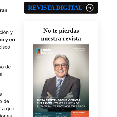
REVISTA DIGITAL
gran
No te pierdas
ción y
nuestra revista
co y en
cisco
so de
s
s
o de
uta que
ciones