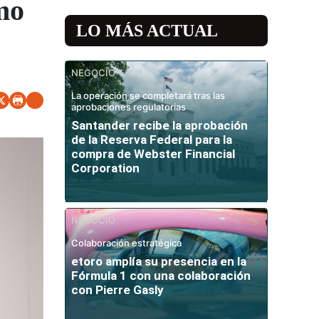
mo
LO MÁS ACTUAL
NEGOCIO
La operación se completará tras las
aprobaciones regulatorias
Santander recibe la aprobación
de la Reserva Federal para la
compra de Webster Financial
Corporation
NEGOCIO
Colaboración estratégica
etoro amplía su presencia en la
Fórmula 1 con una colaboración
con Pierre Gasly