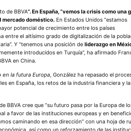
nto de BBVA
”. En España, “vemos la crisis como una 
el mercado doméstico.
En Estados Unidos “estamos
ayor potencial de crecimiento entre los países
 entre el altísimo grado de digitalización de la pobla
ncaria”. Y “tenemos una posición de
liderazgo en Méxi
memente introducidos en Turquía”, ha afirmado Fran
 BBVA en China.
o en la futura Europa
, González ha repasado el proce
es en España, los retos de la industria financiera y la
 de BBVA cree que “su futuro pasa por la Europa de lo
l a favor de las instituciones europeas y en benefici
amos caminando en esa dirección” con una hoja de r
 económica, así como un reforzamiento de las institu