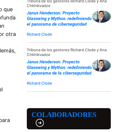
Tribuna de los gestores Richard Clode y Ana
Chkhikvadze
o que
Janus Henderson: Proyecto
rofunda
Glasswing y Mythos: redefiniendo
el panorama de ciberseguridad
an
or otra
Richard Clode
además,
Tribuna de los gestores Richard Clode y Ana
Chkhikvadze
Janus Henderson: Proyecto
Glasswing y Mythos: redefiniendo
el panorama de la ciberseguridad
Richard Clode
el
COLABORADORES
 para