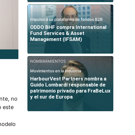
NEGOCIO
Impulso a su plataforma de fondos B2B
ODDO BHF compra International
Fund Services & Asset
Management (IFSAM)
NOMBRAMIENTOS
Movimientos en la industria
HarbourVest Partners nombra a
Guido Lombardi responsable de
patrimonio privado para FraBeLux
y el sur de Europa
nte, no
ó este
modelo