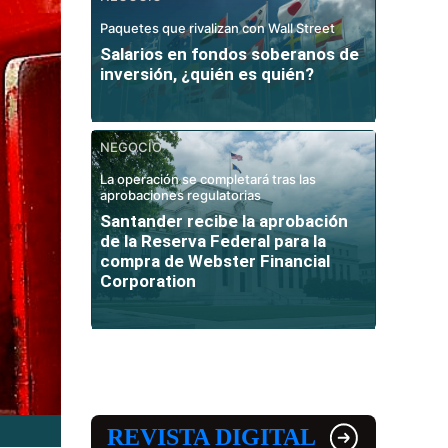
Paquetes que rivalizan con Wall Street
Salarios en fondos soberanos de
inversión, ¿quién es quién?
NEGOCIO
La operación se completará tras las
aprobaciones regulatorias
Santander recibe la aprobación
de la Reserva Federal para la
compra de Webster Financial
Corporation
REVISTA DIGITAL