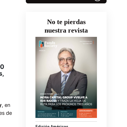
No te pierdas
nuestra revista
00
s,
y
, en
es de
Edición Américas