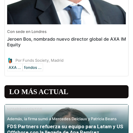
Con sede en Londres
Jeroen Bos, nombrado nuevo director global de AXA IM
Equity
Por Funds Society, Madrid
AXA ...
fondos ...
LO MÁS ACTUAL
NOMBRAMIENTOS
Además, la firma sumó a Mercedes Delclaux y Patricia Beans
FDS Partners refuerza su equipo para Latam y US
Offshore con la llegada de Ana Ramírez