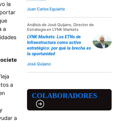
vo la
Juan Carlos Eguiarte
aportar
que
Análisis de José Quijano, Director de
a a
Estrategia en LYNK Markets
LYNK Markets: Los ETNs de
cidades
Infraestructura como activo
estratégico: por qué la brecha es
la oportunidad
Societe
José Quijano
leja
tos a
en
COLABORADORES
y
yudar a