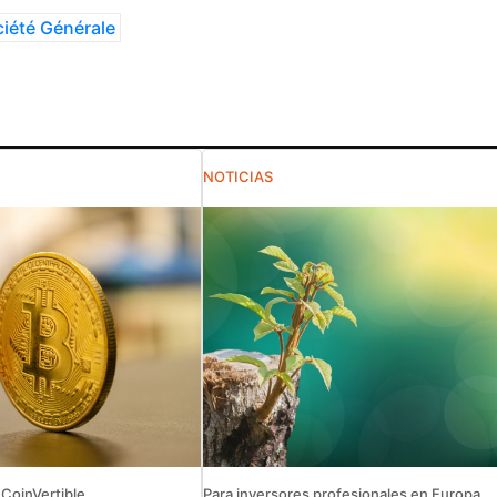
iété Générale
NOTICIAS
 CoinVertible
Para inversores profesionales en Europa