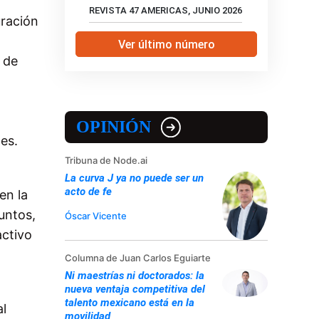
REVISTA 47 AMERICAS, JUNIO 2026
uración
Ver último número
 de
OPINIÓN
les.
Tribuna de Node.ai
La curva J ya no puede ser un
acto de fe
en la
untos,
Óscar Vicente
activo
Columna de Juan Carlos Eguiarte
Ni maestrías ni doctorados: la
nueva ventaja competitiva del
talento mexicano está en la
al
movilidad