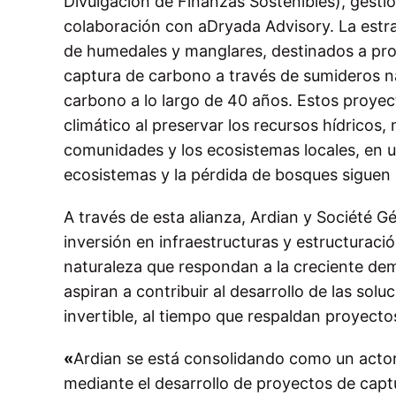
Divulgación de Finanzas Sostenibles), gesti
colaboración con aDryada Advisory. La estra
de humedales y manglares, destinados a prote
captura de carbono a través de sumideros na
carbono a lo largo de 40 años
. Estos proyec
climático al preservar los recursos hídricos, m
comunidades y los ecosistemas locales, en u
ecosistemas y la pérdida de bosques sigue
A través de esta alianza, Ardian y Société 
inversión en infraestructuras y estructuraci
naturaleza que respondan a la creciente dem
aspiran a contribuir al desarrollo de las so
invertible, al tiempo que respaldan proyectos
«
Ardian se está consolidando como un actor 
mediante el desarrollo de proyectos de capt