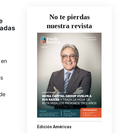
No te pierdas
e
nuestra revista
ladas
 en
as
 de
Edición Américas