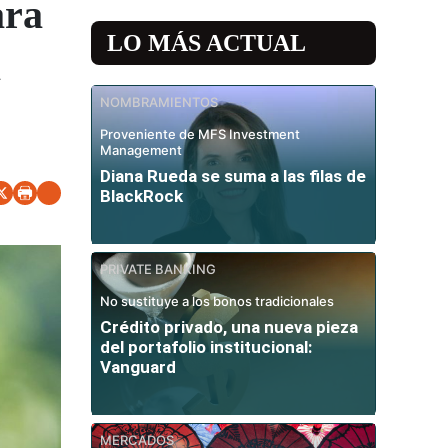
ara
LO MÁS ACTUAL
a
NOMBRAMIENTOS
Proveniente de MFS Investment
Management
Diana Rueda se suma a las filas de
BlackRock
PRIVATE BANKING
No sustituye a los bonos tradicionales
Crédito privado, una nueva pieza
del portafolio institucional:
Vanguard
MERCADOS