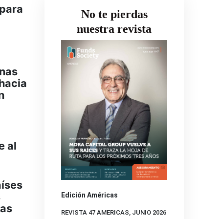
 para
No te pierdas
nuestra revista
unas
 hacia
n
e al
aíses
s
Edición Américas
ias
REVISTA 47 AMERICAS, JUNIO 2026