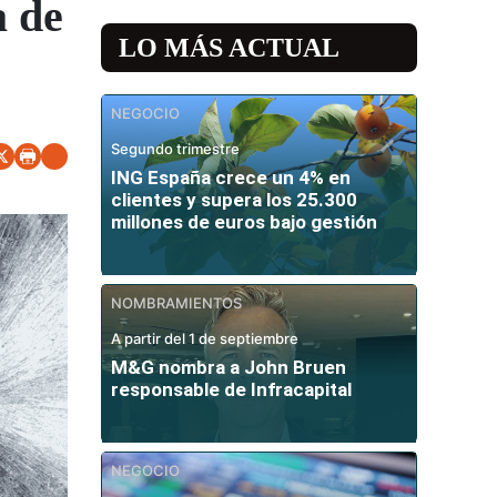
a de
LO MÁS ACTUAL
NEGOCIO
Segundo trimestre
ING España crece un 4% en
clientes y supera los 25.300
millones de euros bajo gestión
NOMBRAMIENTOS
A partir del 1 de septiembre
M&G nombra a John Bruen
responsable de Infracapital
NEGOCIO