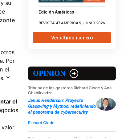
 y su
ce
Edición Américas
izonte
REVISTA 47 AMERICAS, JUNIO 2026
Ver último número
 otros
e. Por
n el
OPINIÓN
s. Y
Tribuna de los gestores Richard Clode y Ana
Chkhikvadze
Janus Henderson: Proyecto
ntar el
Glasswing y Mythos: redefiniendo
negocios
el panorama de cybersecurity
Richard Clode
 valor