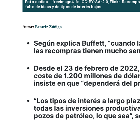
Foto cedida
freeimage4life. CC-BY-SA-2.0, Flickr. Recompra
falto de ideas y de tipos de interés bajos
Autor:
Beatriz Zúñiga
Según explica Buffett, “cuando l
las recompras tienen mucho sent
Desde el 23 de febrero de 2022
coste de 1.200 millones de dólar
insiste en que “dependerá del p
“Los tipos de interés a largo pl
todas las inversiones productiv
pozos de petróleo, lo que sea”, 