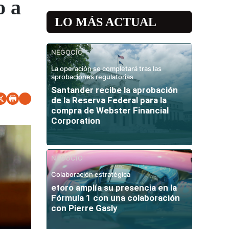
o a
LO MÁS ACTUAL
NEGOCIO
La operación se completará tras las
aprobaciones regulatorias
Santander recibe la aprobación
de la Reserva Federal para la
compra de Webster Financial
Corporation
NEGOCIO
Colaboración estratégica
etoro amplía su presencia en la
Fórmula 1 con una colaboración
con Pierre Gasly