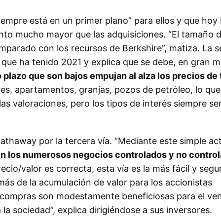
iempre está en un primer plano” para ellos y que hoy 
nto mucho mayor que las adquisiciones. “El tamaño 
parado con los recursos de Berkshire”, matiza. La 
o” que ha tenido 2021 y explica que se debe, en gran 
o plazo que son bajos empujan al alza los precios de
nes, apartamentos, granjas, pozos de petróleo, lo que
as valoraciones, pero los tipos de interés siempre se
Hathaway por la tercera vía. “Mediante este simple act
n los numerosos negocios controlados y no contro
ecio/valor es correcta, esta vía es la más fácil y segu
ás de la acumulación de valor para los accionistas
 recompras son modestamente beneficiosas para el ve
a sociedad”, explica dirigiéndose a sus inversores.