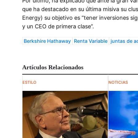
Por último, ha explicado que ante la gran v
que ha destacado en su última misiva su cl
Energy) su objetivo es “tener inversiones s
y un CEO de primera clase”.
Berkshire Hathaway
Renta Variable
juntas de a
Artículos Relacionados
ESTILO
NOTICIAS