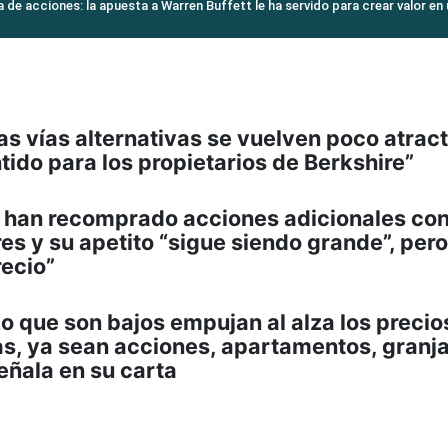
 de acciones: la apuesta a Warren Buffett le ha servido para crear valor en
as vías alternativas se vuelven poco atract
ido para los propietarios de Berkshire”
, han recomprado acciones adicionales con
es y su apetito “sigue siendo grande”, pero
recio”
azo que son bajos empujan al alza los precio
as, ya sean acciones, apartamentos, granja
señala en su carta