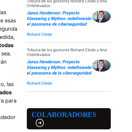
Tribuna de los gestores Richard Clode y Ana
Chkhikvadze
las
Janus Henderson: Proyecto
Glasswing y Mythos: redefiniendo
de esas
el panorama de ciberseguridad
segunda
Richard Clode
medida,
 todas
Tribuna de los gestores Richard Clode y Ana
 sea.
Chkhikvadze
rán
Janus Henderson: Proyecto
Glasswing y Mythos: redefiniendo
el panorama de la ciberseguridad
Richard Clode
o, las
lados
ra para
COLABORADORES
ndedor