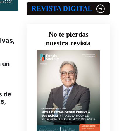
 un 2021
REVISTA DIGITAL
No te pierdas
ivas,
nuestra revista
 un
s de
s,