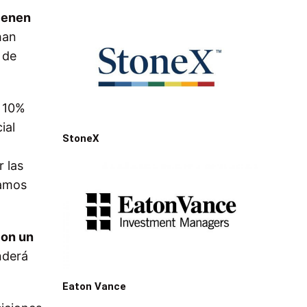
tienen
han
 de
n 10%
ial
StoneX
 las
ramos
con un
nderá
Eaton Vance