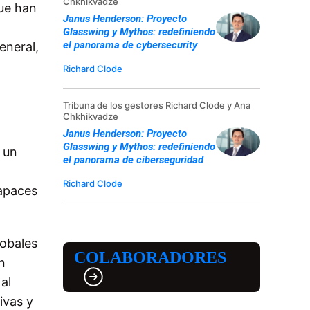
Chkhikvadze
ue han
Janus Henderson: Proyecto
Glasswing y Mythos: redefiniendo
el panorama de cybersecurity
eneral,
Richard Clode
Tribuna de los gestores Richard Clode y Ana
Chkhikvadze
Janus Henderson: Proyecto
Glasswing y Mythos: redefiniendo
 un
el panorama de ciberseguridad
Richard Clode
apaces
lobales
COLABORADORES
n
al
ivas y