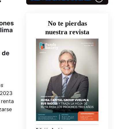
iones
No te pierdas
clima
nuestra revista
e de
os
 2023
 renta
zarse