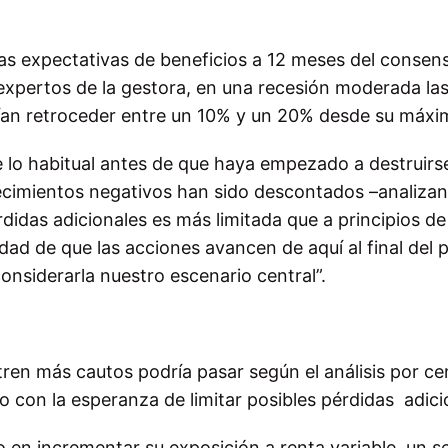
 las expectativas de beneficios a 12 meses del consen
expertos de la gestora, en una recesión moderada la
ían retroceder entre un 10% y un 20% desde su máxi
lo habitual antes de que haya empezado a destruirs
ecimientos negativos han sido descontados –analiza
idas adicionales es más limitada que a principios de
idad de que las acciones avancen de aquí al final del
nsiderarla nuestro escenario central”.
ren más cautos podría pasar según el análisis por ce
con la esperanza de limitar posibles pérdidas adici
 en incrementar su exposición a renta variable, un s