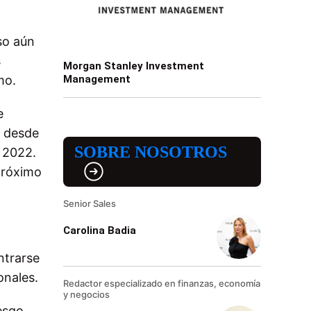
so aún
s
Morgan Stanley Investment
mo.
Management
e
n desde
SOBRE NOSOTROS
 2022.
 próximo
Senior Sales
Carolina Badia
ntrarse
onales.
Redactor especializado en finanzas, economía
y negocios
esgo