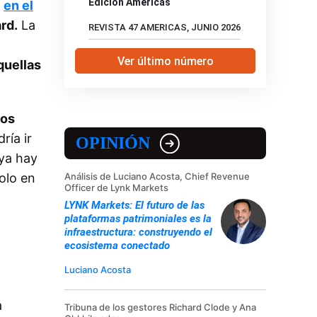
Edición Américas
a
en el
rd.
La
REVISTA 47 AMERICAS, JUNIO 2026
Ver último número
quellas
nos
ría ir
OPINIÓN
ya hay
olo en
Análisis de Luciano Acosta, Chief Revenue
Officer de Lynk Markets
LYNK Markets: El futuro de las
plataformas patrimoniales es la
infraestructura: construyendo el
ecosistema conectado
Luciano Acosta
a
Tribuna de los gestores Richard Clode y Ana