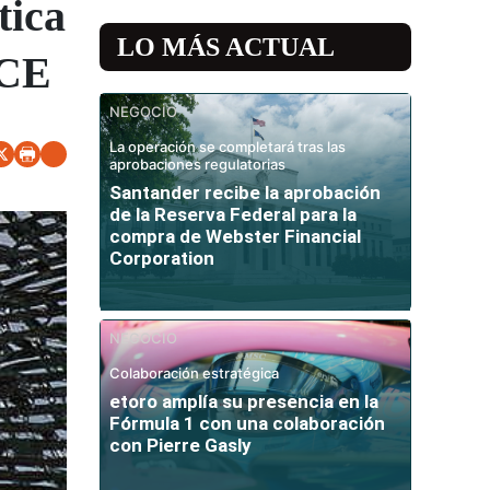
tica
LO MÁS ACTUAL
BCE
NEGOCIO
La operación se completará tras las
aprobaciones regulatorias
Santander recibe la aprobación
de la Reserva Federal para la
compra de Webster Financial
Corporation
NEGOCIO
Colaboración estratégica
etoro amplía su presencia en la
Fórmula 1 con una colaboración
con Pierre Gasly