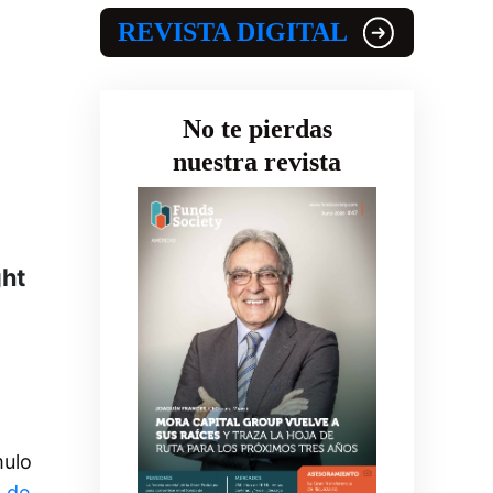
REVISTA DIGITAL
No te pierdas
nuestra revista
ght
mulo
a de