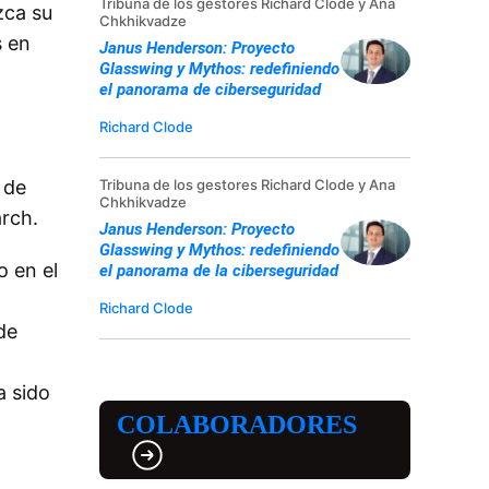
Tribuna de los gestores Richard Clode y Ana
zca su
Chkhikvadze
s en
Janus Henderson: Proyecto
Glasswing y Mythos: redefiniendo
el panorama de ciberseguridad
Richard Clode
Tribuna de los gestores Richard Clode y Ana
 de
Chkhikvadze
arch.
Janus Henderson: Proyecto
Glasswing y Mythos: redefiniendo
o en el
el panorama de la ciberseguridad
Richard Clode
de
a sido
COLABORADORES