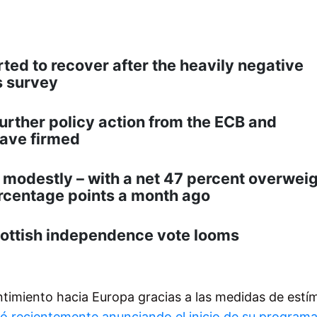
rted to recover after the heavily negative
s survey
further policy action from the ECB and
have firmed
p modestly – with a net 47 percent overwei
ercentage points a month ago
cottish independence vote looms
timiento hacia Europa gracias a las medidas de estí
ó recientemente anunciando el inicio de su program