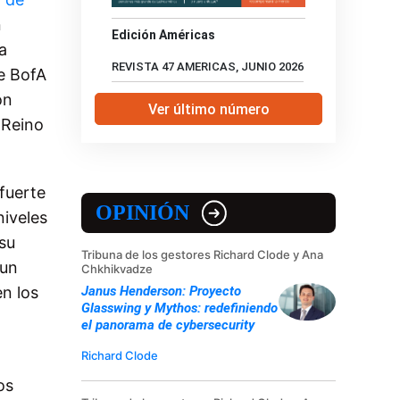
n
Edición Américas
a
REVISTA 47 AMERICAS, JUNIO 2026
de BofA
on
Ver último número
 Reino
fuerte
OPINIÓN
niveles
su
Tribuna de los gestores Richard Clode y Ana
 un
Chkhikvadze
Janus Henderson: Proyecto
n los
Glasswing y Mythos: redefiniendo
el panorama de cybersecurity
Richard Clode
os