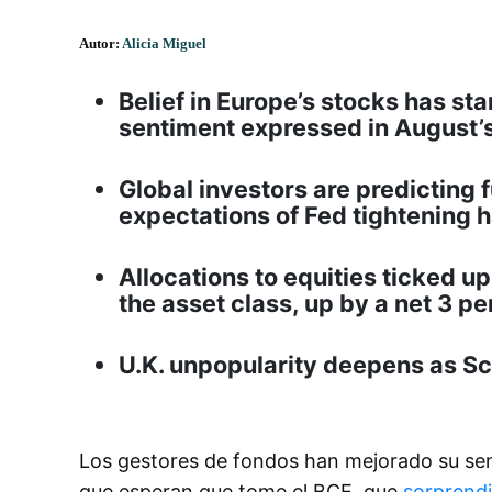
Autor:
Alicia Miguel
Belief in Europe’s stocks has sta
sentiment expressed in August’
Global investors are predicting 
expectations of Fed tightening 
Allocations to equities ticked u
the asset class, up by a net 3 p
U.K. unpopularity deepens as S
Los gestores de fondos han mejorado su sen
que esperan que tome el BCE, que
sorprendi