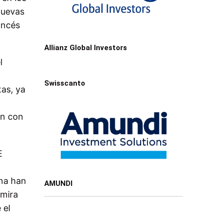
nuevas
ancés
Allianz Global Investors
l
Swisscanto
tas, ya
an con
E
ona han
AMUNDI
 mira
 el