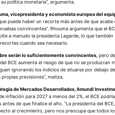
su política monetaria”, argumenta.
ma, vicepresidenta y economista europea del equi
 que puede haber un recorte más antes de que acabe 
 “pruebas convincentes”. Rhouma argumenta que el BC
pite a menudo la presidenta Lagarde, lo que también
s recortes cuando sea necesario.
mbre serán lo suficientemente convincentes,
pero d
n del BCE aumenta el riesgo de que no se produzcan 
iguen ignorando los indicios de situarse por debajo de
 propias previsiones”, matiza.
rategia de Mercados Desarrollados, Amundi Investm
n de inflación para 2027 a menos del 2%, el BCE podría
 antes de que finalice el año. “La presidenta del BCE,
pecto al crecimiento, pero nos preocupa que todos lo