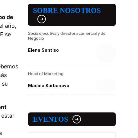
SOBRE NOSOTROS
po de
el año,
Socia ejecutiva y directora comercial y de
E se
Negocio
Elena Santiso
ebemos
Head of Marketing
más
 su
Madina Kurbanova
ent
 estar
EVENTOS
s