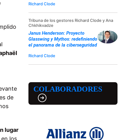
e
Richard Clode
Tribuna de los gestores Richard Clode y Ana
Chkhikvadze
umplido
Janus Henderson: Proyecto
Glasswing y Mythos: redefiniendo
l
el panorama de la ciberseguridad
aphaël
Richard Clode
COLABORADORES
levante
tes de
inos
n lugar
 en los