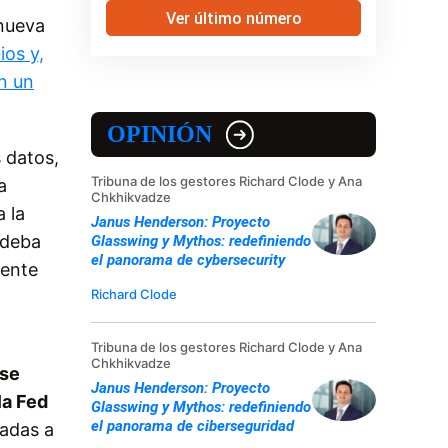
Ver último número
 nueva
ios y,
n un
OPINIÓN
 datos,
Tribuna de los gestores Richard Clode y Ana
a
Chkhikvadze
a la
Janus Henderson: Proyecto
 deba
Glasswing y Mythos: redefiniendo
el panorama de cybersecurity
mente
Richard Clode
Tribuna de los gestores Richard Clode y Ana
Chkhikvadze
 se
Janus Henderson: Proyecto
la Fed
Glasswing y Mythos: redefiniendo
el panorama de ciberseguridad
gadas a