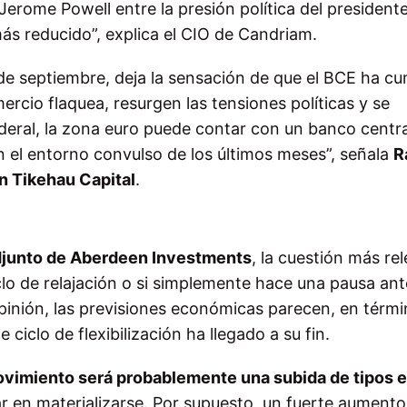
Jerome Powell entre la presión política del president
 reducido”, explica el CIO de Candriam.
n de septiembre, deja la sensación de que el BCE ha c
ercio flaquea, resurgen las tensiones políticas y se
deral, la zona euro puede contar con un banco centra
n el entorno convulso de los últimos meses”, señala
R
en Tikehau Capital
.
djunto de Aberdeen Investments
, la cuestión más re
clo de relajación o si simplemente hace una pausa an
opinión, las previsiones económicas parecen, en térm
 ciclo de flexibilización ha llegado a su fin.
imiento será probablemente una subida de tipos e
r en materializarse. Por supuesto, un fuerte aumento