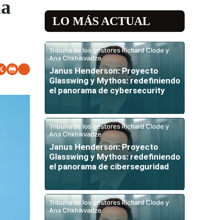
ha
LO MÁS ACTUAL
Tribuna de los gestores Richard Clode y
Ana Chkhikvadze
Janus Henderson: Proyecto
Glasswing y Mythos: redefiniendo
el panorama de cybersecurity
Tribuna de los gestores Richard Clode y
Ana Chkhikvadze
Janus Henderson: Proyecto
Glasswing y Mythos: redefiniendo
el panorama de ciberseguridad
Tribuna de los gestores Richard Clode y
Ana Chkhikvadze