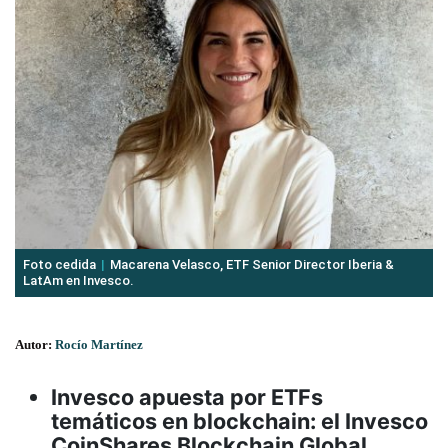
Foto cedida
Macarena Velasco, ETF Senior Director Iberia &
LatAm en Invesco.
Autor:
Rocío Martínez
Invesco apuesta por ETFs
temáticos en blockchain: el Invesco
CoinShares Blockchain Global