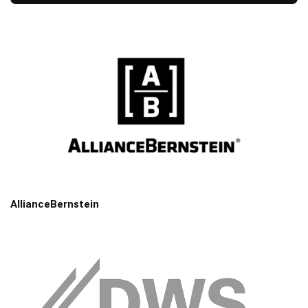
AllianceBernstein