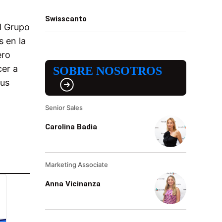
Swisscanto
l Grupo
s en la
ero
cer a
SOBRE NOSOTROS
sus
Senior Sales
Carolina Badia
Marketing Associate
Anna Vicinanza