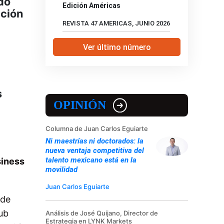
do
Edición Américas
ación
REVISTA 47 AMERICAS, JUNIO 2026
Ver último número
s
OPINIÓN
Columna de Juan Carlos Eguiarte
Ni maestrías ni doctorados: la
nueva ventaja competitiva del
talento mexicano está en la
siness
movilidad
Juan Carlos Eguiarte
 de
lub
Análisis de José Quijano, Director de
Estrategia en LYNK Markets