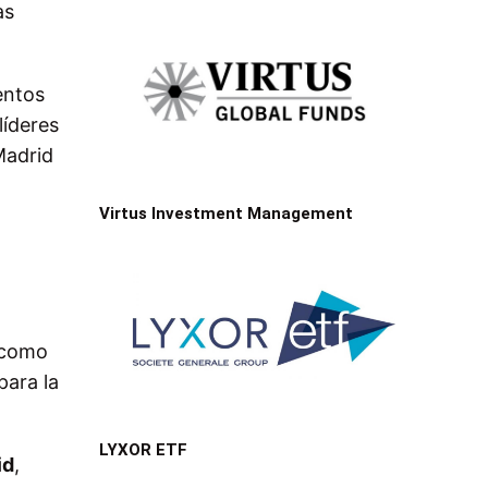
as
entos
líderes
Madrid
Virtus Investment Management
n
) como
para la
LYXOR ETF
id
,