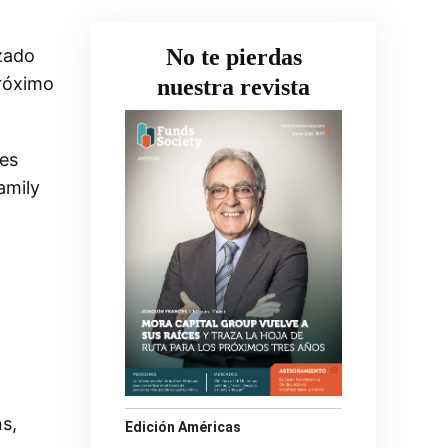
No te pierdas
zado
próximo
nuestra revista
res
amily
ns
,
Edición Américas