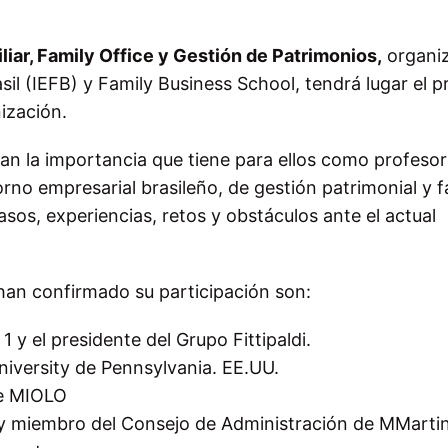
liar
,
Family Office
y Gestión de Patrimonios,
organi
asil (IEFB) y Family Business School, tendrá lugar el 
ización.
an la importancia que tiene para ellos como profeso
rno empresarial brasileño, de gestión patrimonial y f
sos, experiencias, retos y obstáculos ante el actual
han confirmado su participación son:
 1
y
el presidente del Grupo
Fittipaldi
.
niversity
de
Pennsylvania
.
EE.UU.
e
MIOLO
y miembro del
Consejo de Administración de
MMarti