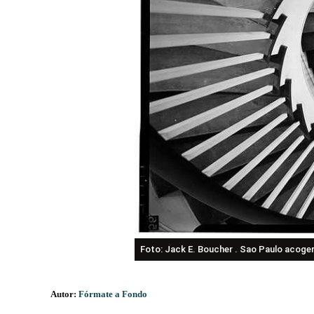
Foto: Jack E. Boucher . Sao Paulo acoger
Autor:
Fórmate a Fondo