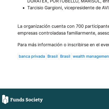
DURATEX
,
PORTOBELLO
,
MARISOL
,
ent
Tarcisio
Gargioni
, vicep
residente de
AV
La organización cuenta con 700 participante
empresas controladasa familiarmente, asesores
Para más información o inscribirse en el even
banca privada
Brasil
Brasil
wealth managemen