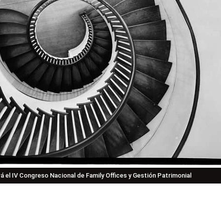
á el IV Congreso Nacional de Family Offices y Gestión Patrimonial