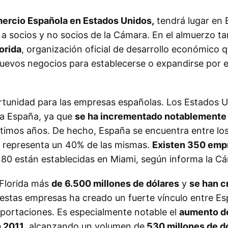
rcio Española en Estados Unidos,
tendrá lugar en 
o a socios y no socios de la Cámara. En el almuerzo t
lorida
, organización oficial de desarrollo económico 
nuevos negocios para establecerse o expandirse por e
ortunidad para las empresas españolas. Los Estados 
ra España, ya que
se ha incrementado notablemente 
ltimos años. De hecho, España se encuentra entre los
da representa un 40% de las mismas.
Existen 350 emp
80 están establecidas en Miami, según informa la C
 Florida más
de 6.500 millones de dólares
y
se han c
 estas empresas ha creado un fuerte vínculo entre E
mportaciones. Es especialmente notable el
aumento d
n 2011
, alcanzando un volumen de
530 millones de dó