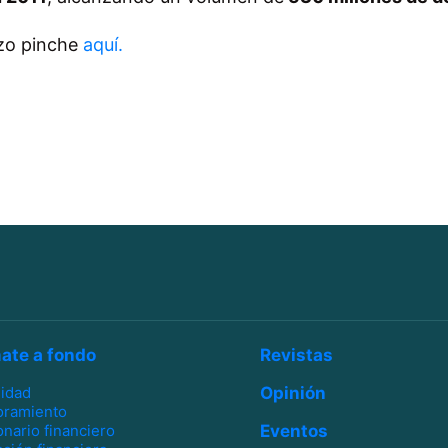
rzo pinche
aquí.
ate a fondo
Revistas
lidad
Opinión
oramiento
onario financiero
Eventos