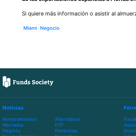
Si quiere más información o asistir al almue
Miami
Negocio
Noticias
Fórm
Nombramientos
Alternativos
Fisca
Mercados
ETF
Ases
Negocio
Pensiones
Dicci