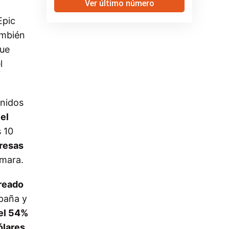
Ver último número
Epic
ambién
que
l
Unidos
el
 10
resas
ámara.
reado
spaña y
el 54%
lares.