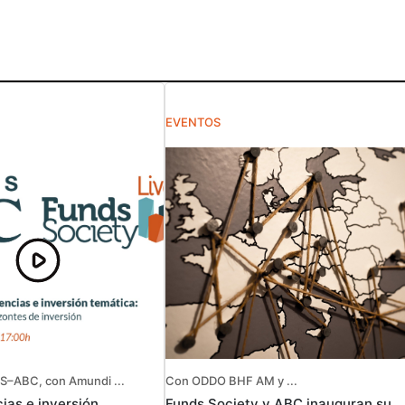
EVENTOS
S–ABC, con Amundi ...
Con ODDO BHF AM y ...
as e inversión
Funds Society y ABC inauguran su