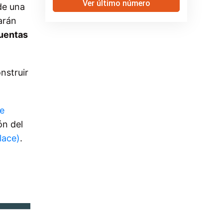
Ver último número
de una
arán
cuentas
nstruir
e
ón del
lace)
.