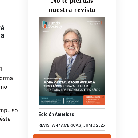
No te pierdas
nuestra revista
rá
la
l
forma
mo
impulso
Edición Américas
ésta
REVISTA 47 AMERICAS, JUNIO 2026