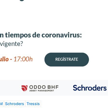
AM
Schroders
Tressis