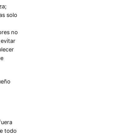
za;
as solo
ores no
 evitar
blecer
de
ueño
fuera
re todo