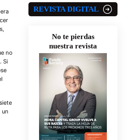
REVISTA DIGITAL
nera
cer
s,
No te pierdas
nuestra revista
ue no
 Si
ese
l
siete
a un