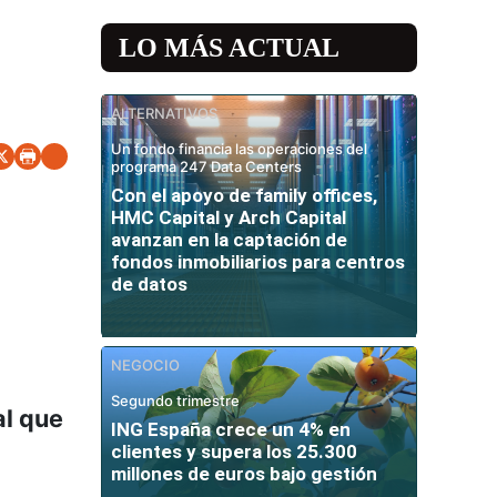
LO MÁS ACTUAL
ALTERNATIVOS
Un fondo financia las operaciones del
programa 247 Data Centers
Con el apoyo de family offices,
HMC Capital y Arch Capital
avanzan en la captación de
fondos inmobiliarios para centros
de datos
NEGOCIO
Segundo trimestre
al que
ING España crece un 4% en
clientes y supera los 25.300
millones de euros bajo gestión