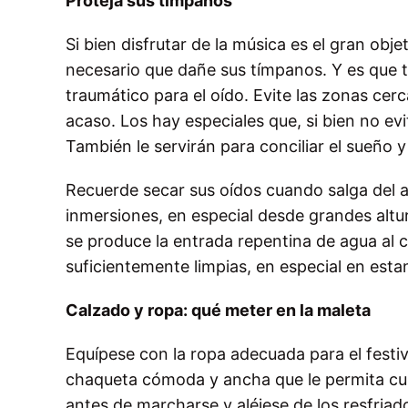
Proteja sus tímpanos
Si bien disfrutar de la música es el gran obje
necesario que dañe sus tímpanos. Y es que t
traumático para el oído. Evite las zonas cer
acaso. Los hay especiales que, si bien no ev
También le servirán para conciliar el sueño y
Recuerde secar sus oídos cuando salga del a
inmersiones, en especial desde grandes altur
se produce la entrada repentina de agua al 
suficientemente limpias, en especial en esta
Calzado y ropa: qué meter en la maleta
Equípese con la ropa adecuada para el festi
chaqueta cómoda y ancha que le permita cubr
antes de marcharse y aléjese de los resfriad