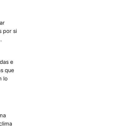
ar
 por si
.
idas e
as que
 lo
una
clima