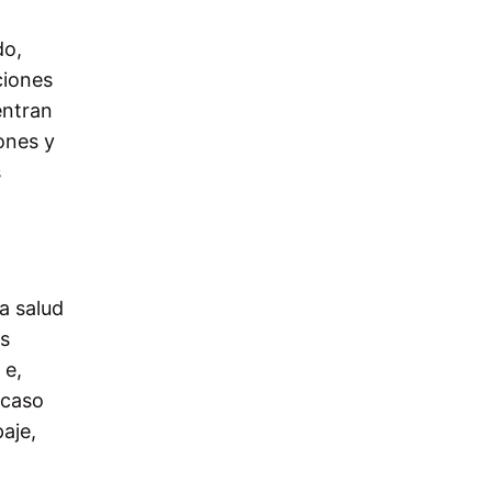
do,
ciones
entran
ones y
s
a salud
ás
 e,
 caso
paje,