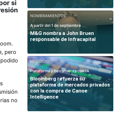
por si
resión
NOMBRAMIENTOS
A partir del 1 de septiembre
M&G nombra a John Bruen
responsable de Infracapital
 boom.
e, pero
 podido
NEGOCIO
Plataforma y herramienta con IA
Bloomberg refuerza su
ás
plataforma de mercados privados
con la compra de Canoe
smisión
Intelligence
arias no