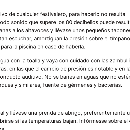
tivo de cualquier festivalero, para hacerlo no resulta
odo sonido que supere los 80 decibelios puede result
canas a los altavoces y llévase unos pequeños tapones
itan escuchar, amortiguan la presión sobre el tímpano
 para la piscina en caso de haberla.
gua con la toalla y vaya con cuidado con las zambull
as, en las que el cambio de presión es notable y en l
conducto auditivo. No se bañes en aguas que no estén
nques y similares, fuente de gérmenes y bacterias.
val y llévese una prenda de abrigo, preferentemente 
irse si las temperaturas bajan. Infórmesse sobre el 
os.