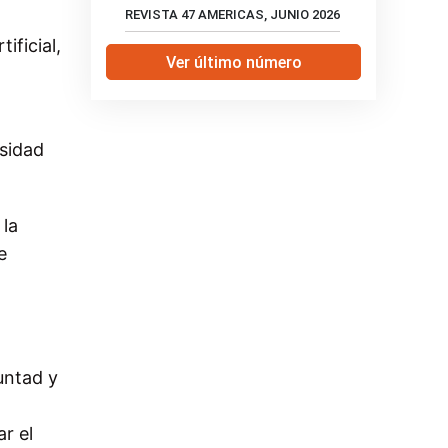
REVISTA 47 AMERICAS, JUNIO 2026
ificial,
Ver último número
esidad
 la
e
untad y
r el