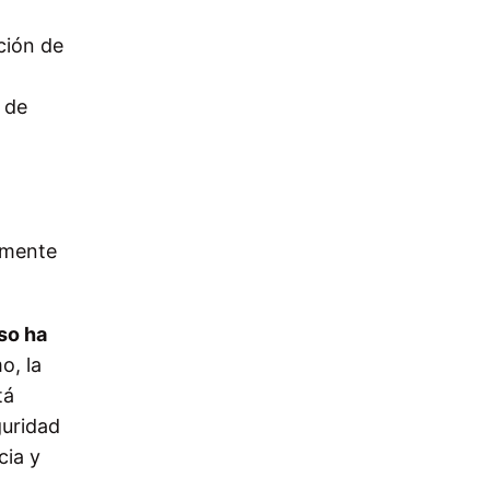
ción de
 de
 mente
uso ha
o, la
tá
guridad
cia y