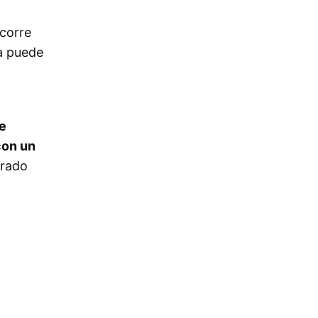
 corre
ca puede
de
con un
rado