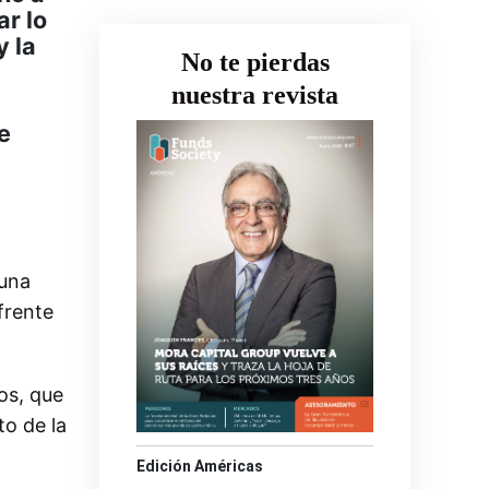
r lo
y la
No te pierdas
nuestra revista
e
 una
frente
os, que
to de la
Edición Américas