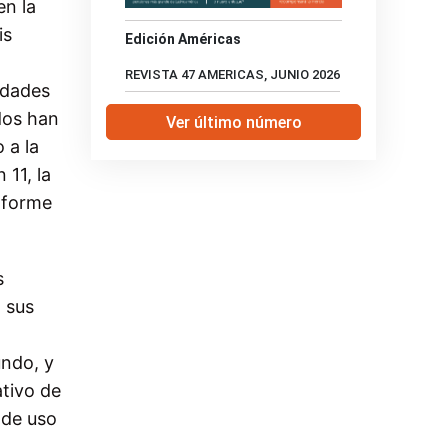
en la
is
Edición Américas
REVISTA 47 AMERICAS, JUNIO 2026
udades
dos han
Ver último número
 a la
11, la
informe
s
 sus
undo, y
ativo de
 de uso