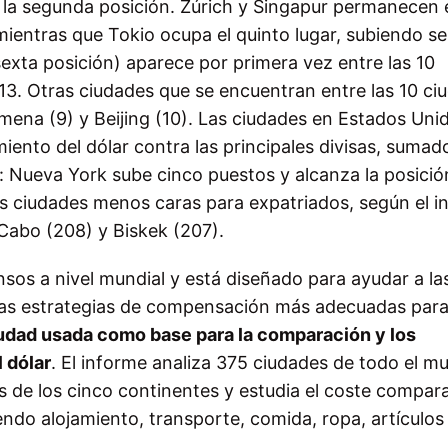
la segunda posición. Zúrich y Singapur permanecen 
ientras que Tokio ocupa el quinto lugar, subiendo se
exta posición) aparece por primera vez entre las 10
3. Otras ciudades que se encuentran entre las 10 ci
mena (9) y Beijing (10). Las ciudades en Estados Uni
miento del dólar contra las principales divisas, sumado
 Nueva York sube cinco puestos y alcanza la posición 
Las ciudades menos caras para expatriados, según el 
Cabo (208) y Biskek (207).
sos a nivel mundial y está diseñado para ayudar a la
 las estrategias de compensación más adecuadas para
iudad usada como base para la comparación y los
 dólar
. El informe analiza 375 ciudades de todo el m
es de los cinco continentes y estudia el coste compar
endo alojamiento, transporte, comida, ropa, artículos