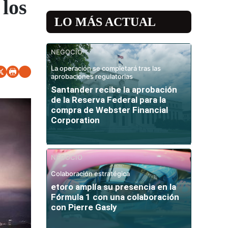
los
LO MÁS ACTUAL
NEGOCIO
La operación se completará tras las
aprobaciones regulatorias
Santander recibe la aprobación
de la Reserva Federal para la
compra de Webster Financial
Corporation
NEGOCIO
Colaboración estratégica
etoro amplía su presencia en la
Fórmula 1 con una colaboración
con Pierre Gasly