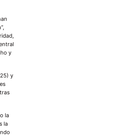
han
”,
ridad,
entral
cho y
(25) y
res
tras
o la
s la
endo