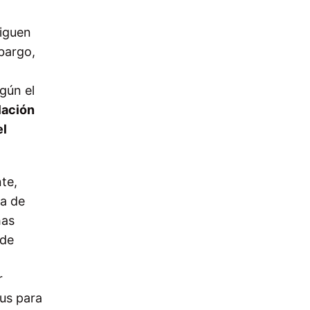
siguen
bargo,
gún el
lación
el
te,
va de
has
 de
r
lus para