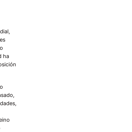
dial,
res
ro
d ha
osición
ro
asado,
udades,
eino
e