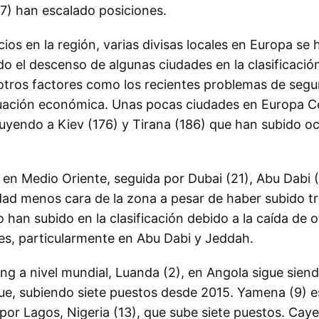
07) han escalado posiciones.
os en la región, varias divisas locales en Europa se 
ado el descenso de algunas ciudades en la clasificación
 otros factores como los recientes problemas de segu
ituación económica. Unas pocas ciudades en Europa C
luyendo a Kiev (176) y Tirana (186) que han subido o
a en Medio Oriente, seguida por Dubai (21), Abu Dabi 
udad menos cara de la zona a pesar de haber subido t
 han subido en la clasificación debido a la caída de o
res, particularmente en Abu Dabi y Jeddah.
ng a nivel mundial, Luanda (2), en Angola sigue siend
gue, subiendo siete puestos desde 2015. Yamena (9) e
a por Lagos, Nigeria (13), que sube siete puestos. Cay