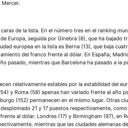
e Mercer.
aras de la lista. En el número tres en el ranking mun
de Europa, seguida por Ginebra (8), que ha bajado t
udad europea en la lista es Berna (13), que baja cuat
tamiento del franco frente al dólar. En España, Madri
 año pasado, mientras que Barcelona ha pasado a la p
cen relativamente estables por la estabilidad del eu
na (54) y Roma (58) apenas han variado frente al año p
burgo (152) permanecen en el mismo lugar. Otras ci
n desplomado 21 y 17 puestos respectivamente, como
frente al dólar. Londres (17) y Birmingham (97), en R
spectivamente, mientras que las ciudades alemanas d