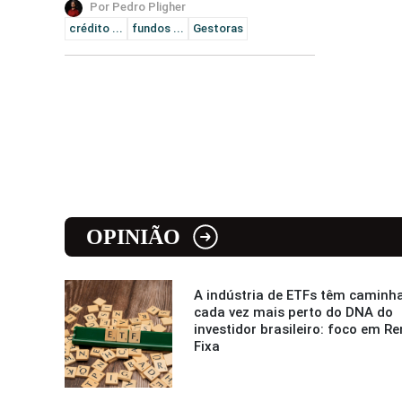
Por Pedro Pligher
crédito ...
fundos ...
Gestoras
OPINIÃO
A indústria de ETFs têm caminh
cada vez mais perto do DNA do
investidor brasileiro: foco em R
Fixa