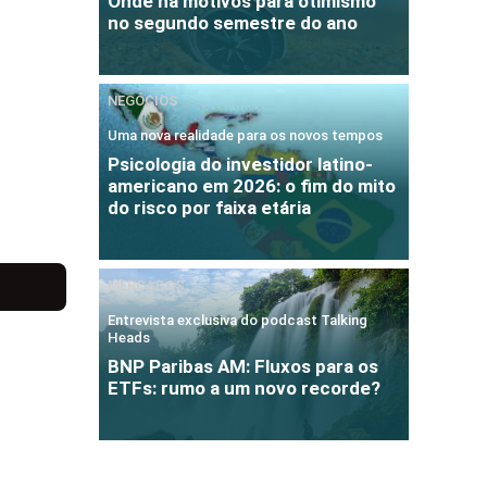
Onde há motivos para otimismo
no segundo semestre do ano
NEGÓCIOS
Uma nova realidade para os novos tempos
Psicologia do investidor latino-
americano em 2026: o fim do mito
do risco por faixa etária
MERCADOS
Entrevista exclusiva do podcast Talking
Heads
BNP Paribas AM: Fluxos para os
ETFs: rumo a um novo recorde?