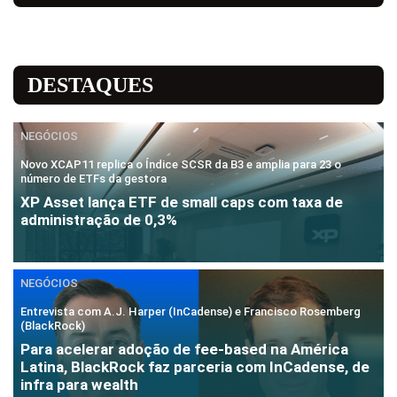
DESTAQUES
NEGÓCIOS
Novo XCAP11 replica o Índice SCSR da B3 e amplia para 23 o
número de ETFs da gestora
XP Asset lança ETF de small caps com taxa de
administração de 0,3%
NEGÓCIOS
Entrevista com A.J. Harper (InCadense) e Francisco Rosemberg
(BlackRock)
Para acelerar adoção de fee-based na América
Latina, BlackRock faz parceria com InCadense, de
infra para wealth