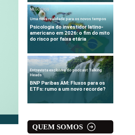
NEGÓCIOS
Uma nova realidade para os novos tempos
Psicologia do investidor latino-
americano em 2026: o fim do mito
do risco por faixa etária
MERCADOS
Entrevista exclusiva do podcast Talking
Heads
BNP Paribas AM: Fluxos para os
ETFs: rumo a um novo recorde?
QUEM SOMOS