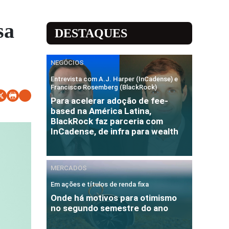
sa
DESTAQUES
NEGÓCIOS
Entrevista com A.J. Harper (InCadense) e
Francisco Rosemberg (BlackRock)
Para acelerar adoção de fee-
based na América Latina,
BlackRock faz parceria com
InCadense, de infra para wealth
MERCADOS
Em ações e títulos de renda fixa
Onde há motivos para otimismo
no segundo semestre do ano