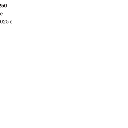
250
se
025 e