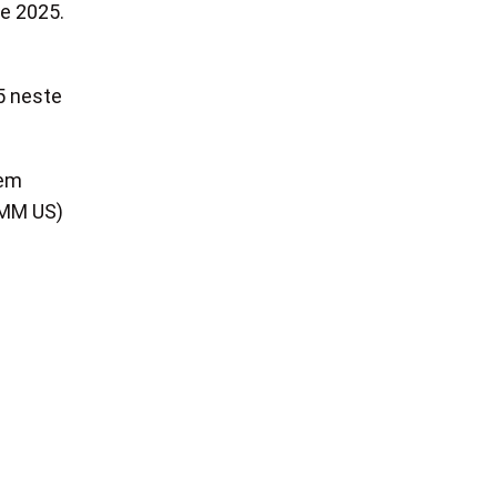
de 2025.
5 neste
 em
MM US)