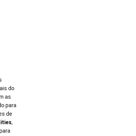
s
ais do
am as
do para
es de
ties
,
 para