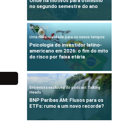
Onde há motivos para otimismo
no segundo semestre do ano
NEGÓCIOS
Uma nova realidade para os novos tempos
Psicologia do investidor latino-
americano em 2026: o fim do mito
do risco por faixa etária
MERCADOS
Entrevista exclusiva do podcast Talking
Heads
BNP Paribas AM: Fluxos para os
ETFs: rumo a um novo recorde?