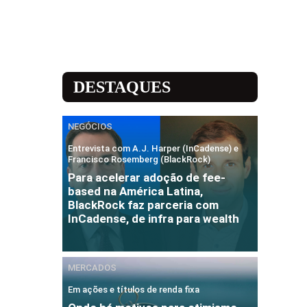
DESTAQUES
NEGÓCIOS
Entrevista com A.J. Harper (InCadense) e
Francisco Rosemberg (BlackRock)
Para acelerar adoção de fee-
based na América Latina,
BlackRock faz parceria com
InCadense, de infra para wealth
MERCADOS
Em ações e títulos de renda fixa