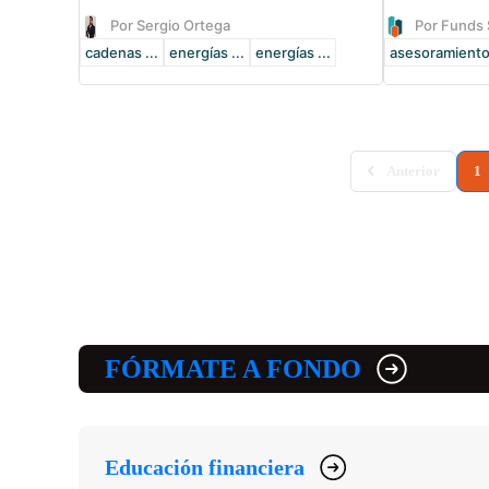
Por Sergio Ortega
Por Funds 
cadenas ...
energías ...
energías ...
asesoramient
(
Anterior
1
FÓRMATE A FONDO
Educación financiera