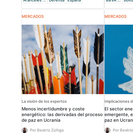
Aranceles ...
Defensa
España
BBVA ...
bolto
MERCADOS
MERCADOS
La visión de los expertos
Implicaciones del
Menos incertidumbre y coste
El sector ene
energético: las derivadas del proceso
emergente, e
de paz en Ucrania
paz en Ucran
Por Beatriz Zúñiga
Por Beatri