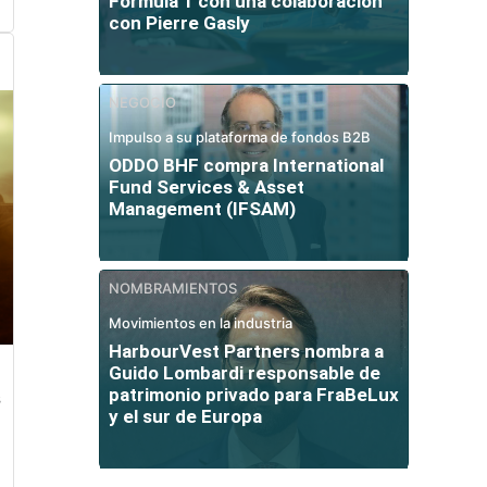
Fórmula 1 con una colaboración
con Pierre Gasly
NEGOCIO
Impulso a su plataforma de fondos B2B
ODDO BHF compra International
Fund Services & Asset
Management (IFSAM)
NOMBRAMIENTOS
Movimientos en la industria
HarbourVest Partners nombra a
Guido Lombardi responsable de
patrimonio privado para FraBeLux
s
y el sur de Europa