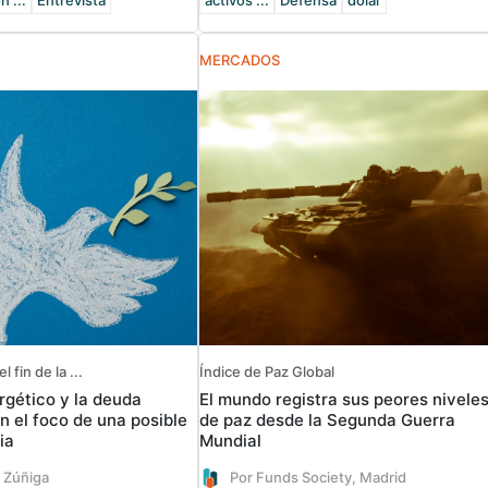
n ...
Entrevista
activos ...
Defensa
dólar
MERCADOS
 fin de la ...
Índice de Paz Global
rgético y la deuda
El mundo registra sus peores nivele
n el foco de una posible
de paz desde la Segunda Guerra
ia
Mundial
z Zúñiga
Por Funds Society, Madrid