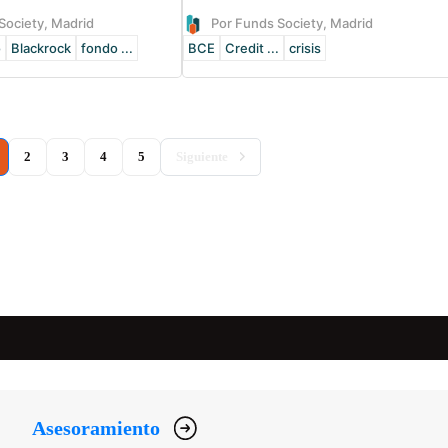
Society, Madrid
Por Funds Society, Madrid
o
Blackrock
fondo ...
BCE
Credit ...
crisis
current)
2
3
4
5
Siguiente
Asesoramiento