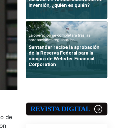
inversión, ¿quién es quién?
NEGOCIO
La operación se completará tras las
aprobaciones regulatorias
Santander recibe la aprobación
de la Reserva Federal para la
compra de Webster Financial
Corporation
REVISTA DIGITAL
do de
don