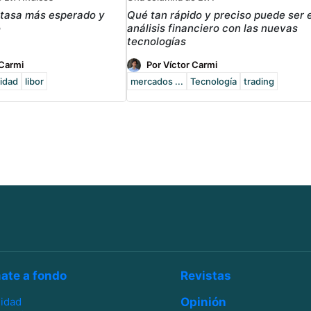
 tasa más esperado y
Qué tan rápido y preciso puede ser e
o
análisis financiero con las nuevas
tecnologías
 Carmi
Por Víctor Carmi
lidad
libor
mercados ...
Tecnología
trading
ate a fondo
Revistas
lidad
Opinión