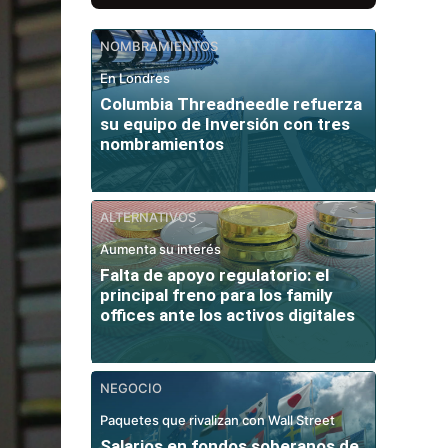
NOMBRAMIENTOS
En Londres
Columbia Threadneedle refuerza
su equipo de Inversión con tres
nombramientos
ALTERNATIVOS
Aumenta su interés
Falta de apoyo regulatorio: el
principal freno para los family
offices ante los activos digitales
NEGOCIO
Paquetes que rivalizan con Wall Street
Salarios en fondos soberanos de