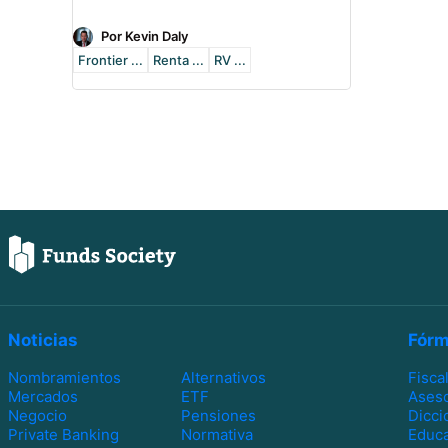
Por Kevin Daly
Frontier ...
Renta ...
RV ...
Noticias
Fórm
Nombramientos
Alternativos
Fisca
Mercados
ETF
Ases
Negocio
Pensiones
Dicci
Private Banking
Normativa
Educa