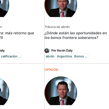
dn
Tribuna de abrdn
ra: más retorno que
¿Dónde están las oportunidades en
25
los bonos frontera soberanos?
Daly
Por Kevin Daly
calificación ...
abrdn
Argentina
Bonos ...
OPINIÓN