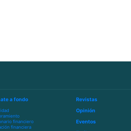
ate a fondo
Revistas
lidad
Opinión
oramiento
onario financiero
Eventos
ción financiera