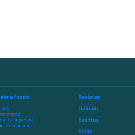
ate a fondo
Revistas
lidad
Opinión
oramiento
onario financiero
Eventos
ción financiera
Estilo