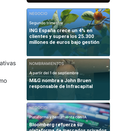
NEGOCIO
Segundo trimestre
ING España crece un 4% en
clientes y supera los 25.300
millones de euros bajo gestión
ativas
NOMBRAMIENTOS
A partir del 1 de septiembre
omo
M&G nombra a John Bruen
responsable de Infracapital
NEGOCIO
Plataforma y herramienta con IA
Bloomberg refuerza su
plataforma de mercados privados