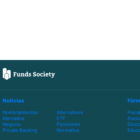
Noticias
Fórm
Nombramientos
Alternativos
Fisca
Mercados
ETF
Ases
Negocio
Pensiones
Dicci
Private Banking
Normativa
Educa