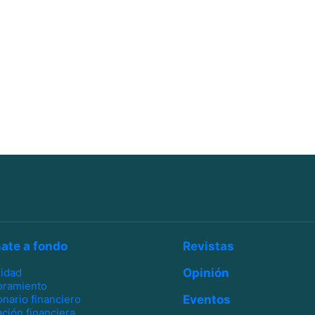
ate a fondo
Revistas
lidad
Opinión
oramiento
onario financiero
Eventos
ción financiera