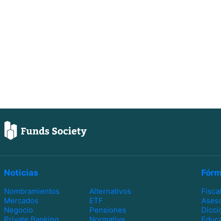
Noticias
Fórm
Nombramientos
Alternativos
Fisca
Mercados
ETF
Ases
Negocio
Pensiones
Dicci
Private Banking
Normativa
Educa