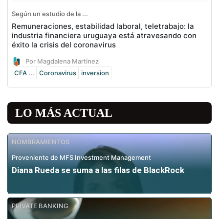
Según un estudio de la ...
Remuneraciones, estabilidad laboral, teletrabajo: la
industria financiera uruguaya está atravesando con
éxito la crisis del coronavirus
Por Magdalena Martínez
CFA ...
Coronavirus
inversion
LO MÁS ACTUAL
NOMBRAMIENTOS
Proveniente de MFS Investment Management
Diana Rueda se suma a las filas de BlackRock
PRIVATE BANKING