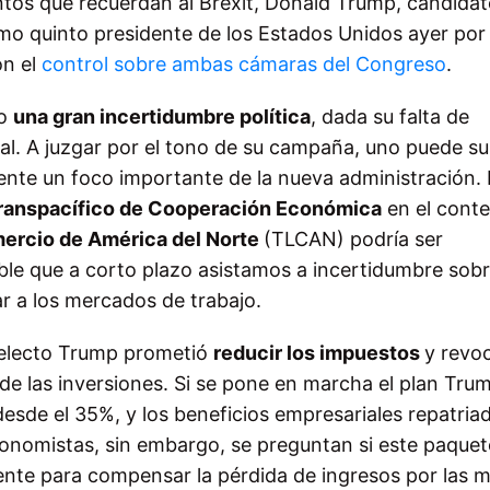
ntos que recuerdan al Brexit, Donald Trump, candida
mo quinto presidente de los Estados Unidos ayer por 
n el
control sobre ambas cámaras del Congreso
.
go
una gran incertidumbre política
, dada su falta de
al. A juzgar por el tono de su campaña, uno puede s
ente un foco importante de la nueva administración. 
ranspacífico de Cooperación Económica
en el cont
mercio de América del Norte
(TLCAN) podría ser
le que a corto plazo asistamos a incertidumbre sobr
ar a los mercados de trabajo.
e electo Trump prometió
reducir los impuestos
y revoc
e las inversiones. Si se pone en marcha el plan Trum
esde el 35%, y los beneficios empresariales repatria
conomistas, sin embargo, se preguntan si este paquet
ente para compensar la pérdida de ingresos por las 