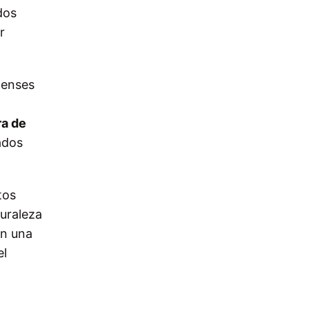
dos
r
denses
ra de
ados
tos
uraleza
en una
el