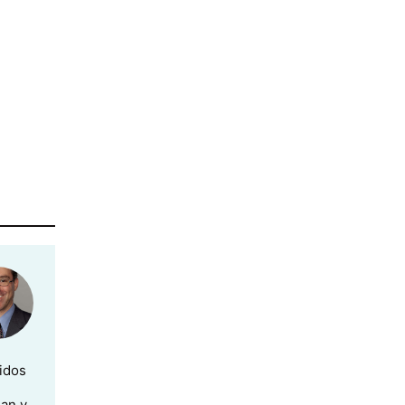
idos
gan y