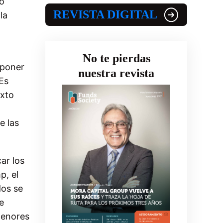
to
REVISTA DIGITAL
la
No te pierdas
uponer
nuestra revista
Es
exto
e las
ar los
p, el
dos se
e
menores