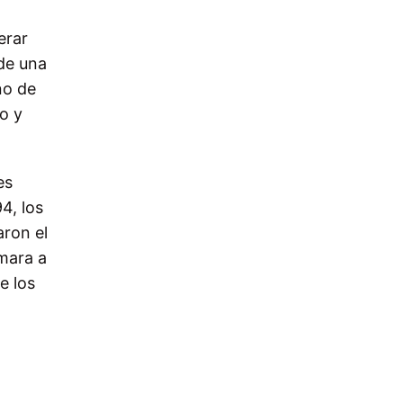
erar
de una
no de
o y
es
4, los
aron el
mara a
e los