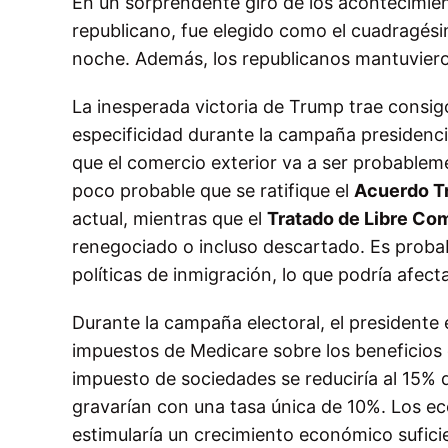
En un sorprendente giro de los acontecimie
republicano, fue elegido como el cuadragési
noche. Además, los republicanos mantuviero
La inesperada victoria de Trump trae consi
especificidad durante la campaña presidenci
que el comercio exterior va a ser probablem
poco probable que se ratifique el
Acuerdo T
actual, mientras que el
Tratado de Libre Co
renegociado o incluso descartado. Es probab
políticas de inmigración, lo que podría afect
Durante la campaña electoral, el president
impuestos de Medicare sobre los beneficios d
impuesto de sociedades se reduciría al 15% d
gravarían con una tasa única de 10%. Los e
estimularía un crecimiento económico sufici