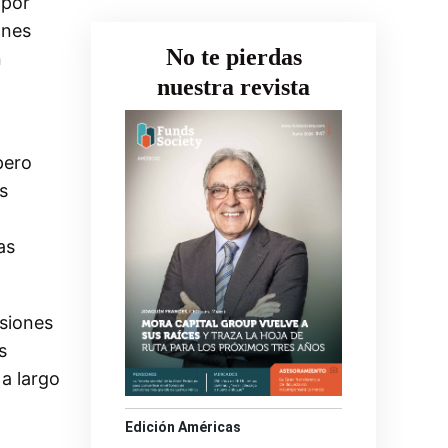
 por
ones
No te pierdas
n
nuestra revista
pero
s
as
nsiones
s
 a largo
Edición Américas