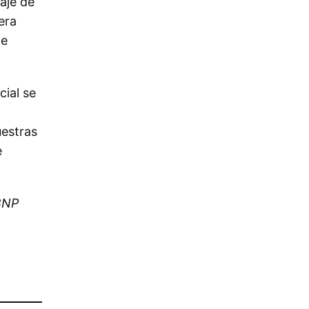
taje de
era
de
cial se
uestras
e
BNP