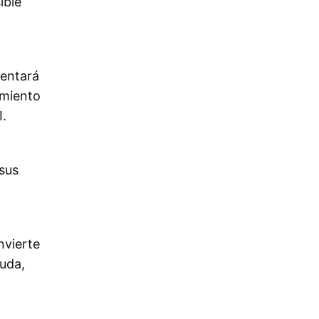
ible
mentará
imiento
I.
a
 sus
nvierte
euda,