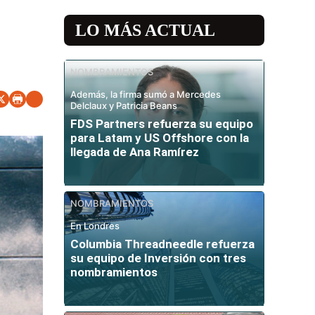
LO MÁS ACTUAL
NOMBRAMIENTOS
Además, la firma sumó a Mercedes
Delclaux y Patricia Beans
FDS Partners refuerza su equipo
para Latam y US Offshore con la
llegada de Ana Ramírez
NOMBRAMIENTOS
En Londres
Columbia Threadneedle refuerza
su equipo de Inversión con tres
nombramientos