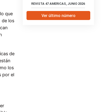
REVISTA 47 AMERICAS, JUNIO 2026
lo que
Ver último número
 de los
rcan
n
icas de
están
omo los
 por el
er