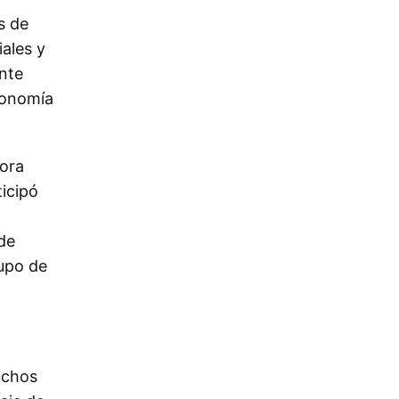
s de
ales y
nte
conomía
hora
ticipó
de
upo de
uchos