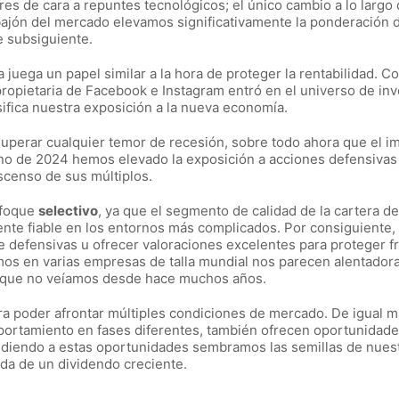
res de cara a repuntes tecnológicos; el único cambio a lo largo 
bajón del mercado elevamos significativamente la ponderación d
e subsiguiente.
a juega un papel similar a la hora de proteger la rentabilidad. Co
propietaria de Facebook e Instagram entró en el universo de in
sifica nuestra exposición a la nueva economía.
uperar cualquier temor de recesión, sobre todo ahora que el i
ano de 2024 hemos elevado la exposición a acciones defensivas
escenso de sus múltiplos.
nfoque
selectivo
, ya que el segmento de calidad de la cartera d
ente fiable en los entornos más complicados. Por consiguiente,
defensivas u ofrecer valoraciones excelentes para proteger fr
mos en varias empresas de talla mundial nos parecen alentadora
 que no veíamos desde hace muchos años.
a poder afrontar múltiples condiciones de mercado. De igual 
portamiento en fases diferentes, también ofrecen oportunidad
iendo a estas oportunidades sembramos las semillas de nues
lida de un dividendo creciente.