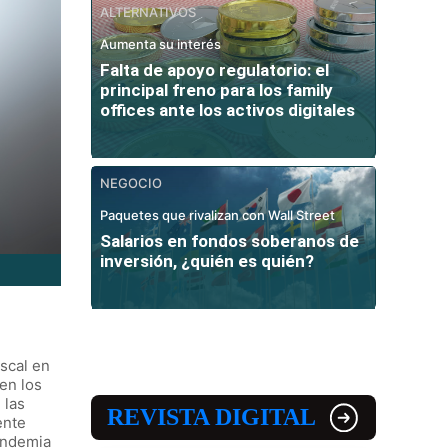
ALTERNATIVOS
Aumenta su interés
Falta de apoyo regulatorio: el
principal freno para los family
offices ante los activos digitales
NEGOCIO
Paquetes que rivalizan con Wall Street
Salarios en fondos soberanos de
inversión, ¿quién es quién?
iscal en
en los
 las
REVISTA DIGITAL
ente
andemia