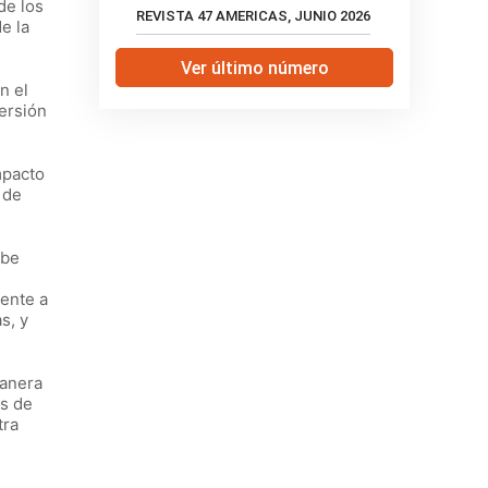
de los
REVISTA 47 AMERICAS, JUNIO 2026
e la
Ver último número
n el
versión
mpacto
 de
ebe
ente a
s, y
manera
es de
tra