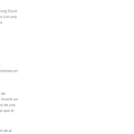
 Kong Stock
es con una
s.
,
ersiones en
r de
 Invertir en
nes de una
go que le
n de al