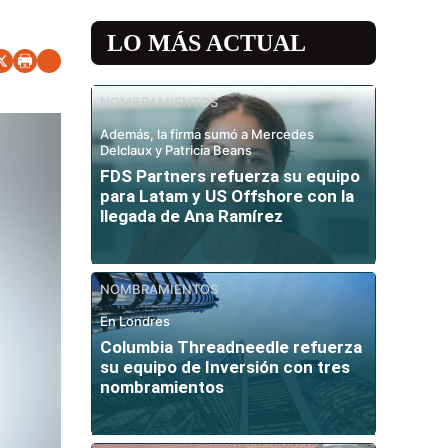
LO MÁS ACTUAL
NOMBRAMIENTOS
Además, la firma sumó a Mercedes
Delclaux y Patricia Beans
FDS Partners refuerza su equipo
para Latam y US Offshore con la
llegada de Ana Ramírez
NOMBRAMIENTOS
En Londres
Columbia Threadneedle refuerza
su equipo de Inversión con tres
nombramientos