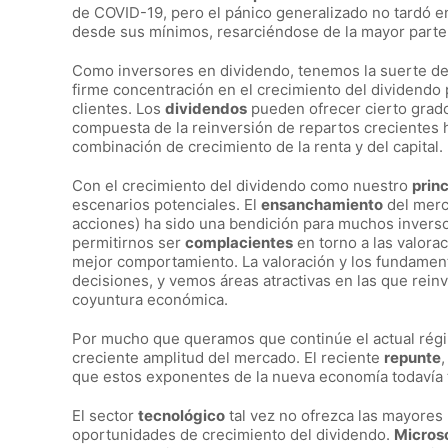
de COVID-19, pero el pánico generalizado no tardó e
desde sus mínimos, resarciéndose de la mayor parte d
Como inversores en dividendo, tenemos la suerte de c
firme concentración en el crecimiento del dividendo p
clientes. Los
dividendos
pueden ofrecer cierto grado
compuesta de la reinversión de repartos crecientes ha
combinación de crecimiento de la renta y del capital.
Con el crecimiento del dividendo como nuestro
princ
escenarios potenciales. El
ensanchamiento
del merca
acciones) ha sido una bendición para muchos inverso
permitirnos ser
complacientes
en torno a las valora
mejor comportamiento. La valoración y los fundamen
decisiones, y vemos áreas atractivas en las que reinv
coyuntura económica.
Por mucho que queramos que continúe el actual ré
creciente amplitud del mercado. El reciente
repunte
que estos exponentes de la nueva economía todavía t
El sector
tecnológico
tal vez no ofrezca las mayores 
oportunidades de crecimiento del dividendo.
Micros