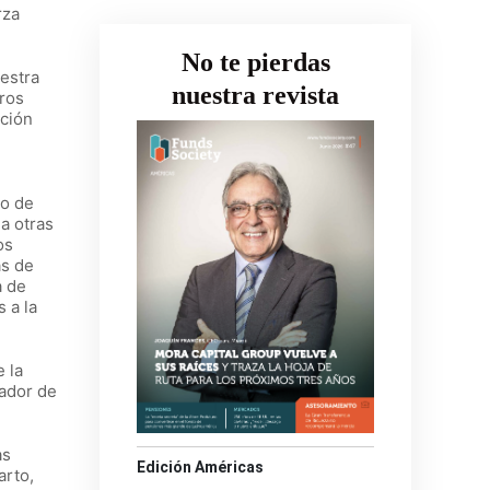
rza
No te pierdas
estra
nuestra revista
tros
ación
co de
a otras
os
as de
a de
 a la
 la
lador de
as
Edición Américas
arto,