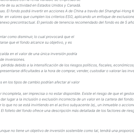
arte de su actividad en Estados Unidos y Canadá.
sas. El fondo podrá invertir en acciones A de China a través del Shanghai-Hong
e en valores que cumplen los criterios ESG, aplicando un enfoque de exclusion
l anexo precontractual. El periodo de tenencia recomendado del fondo es de 5 año
entar como disminuir, lo cual provocará que el
arse que el fondo alcance su objetivo, y es
aída en el valor de una única inversión podría
de inversiones.
rdida debido a la intensificación de los riesgos políticos, fiscales, económicos
 presentarse dificultades a la hora de comprar, vender, custodiar o valorar las inv
s en los tipos de cambio podrían afectar al valor
ncompleta, ser imprecisa o no estar disponible. Existe el riesgo de que el gesto
r lugar a la inclusión o exclusión incorrecta de un valor en la cartera del fondo.
r lo que no se está invirtiendo en el activo subyacente (ej., un inmueble o accio
El folleto del fondo ofrece una descripción más detallada de los factores de ries
nque no tiene un objetivo de inversión sostenible como tal, tendrá una proporció