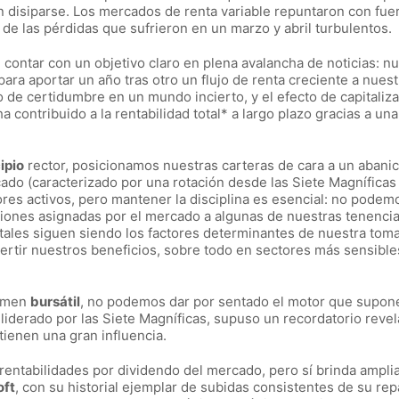
n disiparse. Los mercados de renta variable repuntaron con fue
e las pérdidas que sufrieron en un marzo y abril turbulentos.
ontar con un objetivo claro en plena avalancha de noticias: nu
ara aportar un año tras otro un flujo de renta creciente a nues
 de certidumbre en un mundo incierto, y el efecto de capitaliz
 contribuido a la rentabilidad total* a largo plazo gracias a una
ipio
rector, posicionamos nuestras carteras de cara a un abani
do (caracterizado por una rotación desde las Siete Magníficas 
res activos, pero mantener la disciplina es esencial: no podem
ciones asignadas por el mercado a algunas de nuestras tenenci
tales siguen siendo los factores determinantes de nuestra tom
ertir nuestros beneficios, sobre todo en sectores más sensibles
gimen
bursátil
, no podemos dar por sentado el motor que supone
, liderado por las Siete Magníficas, supuso un recordatorio reve
ienen una gran influencia.
rentabilidades por dividendo del mercado, pero sí brinda ampli
oft
, con su historial ejemplar de subidas consistentes de su rep