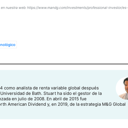
ndo en nuestra web: https://www.mandg.com/investments/professional-investor/es-
cnológico
 como analista de renta variable global después
Universidad de Bath. Stuart ha sido el gestor de la
zada en julio de 2008. En abril de 2015 fue
th American Dividend y, en 2019, de la estrategia M&G Global