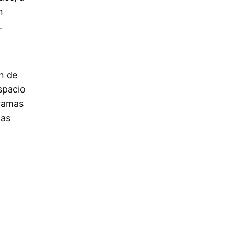
n
.
n de
spacio
gramas
las