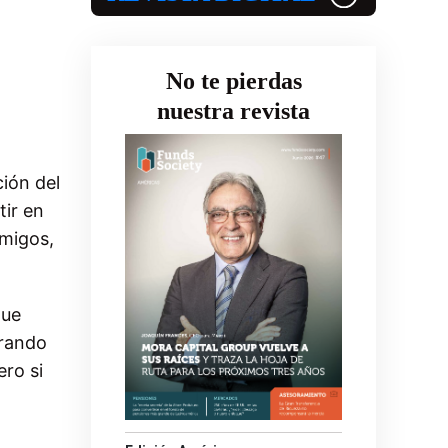
No te pierdas
nuestra revista
ión del
tir en
Amigos,
que
arando
ero si