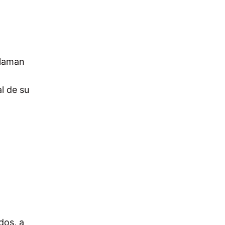
llaman
l de su
dos, a