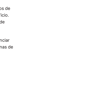
os de
icio.
 de
nciar
unas de