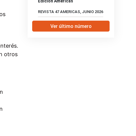
Edición Américas
REVISTA 47 AMERICAS, JUNIO 2026
tos
Ver último número
interés.
n otros
un
án