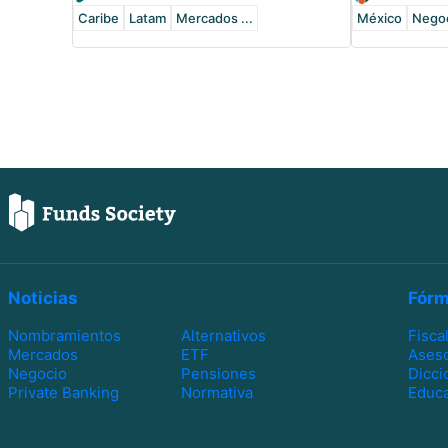
Caribe
Latam
Mercados ...
México
Nego
Noticias
Fórm
Nombramientos
Alternativos
Fisca
Mercados
ETF
Ases
Negocio
Pensiones
Dicci
Private Banking
Normativa
Educa