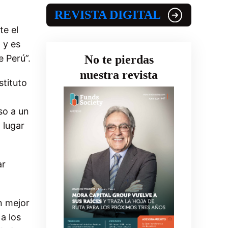
REVISTA DIGITAL
te el
n
y es
No te pierdas
 Perú”.
nuestra revista
stituto
so a un
 lugar
ar
n mejor
a los