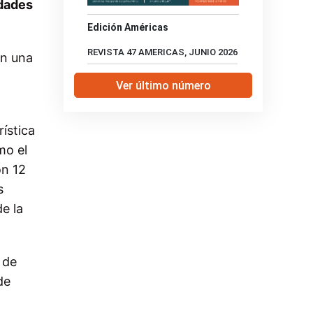
idades
Edición Américas
REVISTA 47 AMERICAS, JUNIO 2026
on una
Ver último número
ística
mo el
on 12
s
e la
 de
de