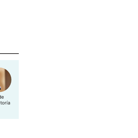
de
toría