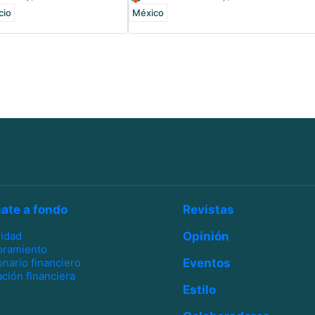
cio
México
ate a fondo
Revistas
lidad
Opinión
oramiento
onario financiero
Eventos
ción financiera
Estilo