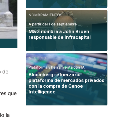
NOMBRAMIENTOS
A partir del 1 de septiembre
M&G nombra a John Bruen
responsable de Infracapital
NEGOCIO
Plataforma y herramienta con IA
o de
Bloomberg refuerza su
plataforma de mercados privados
con la compra de Canoe
Intelligence
res que
o la