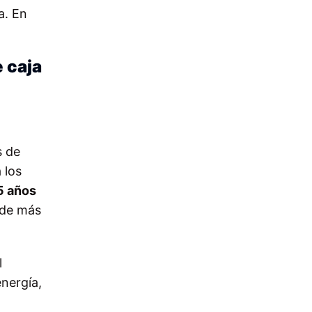
a. En
e caja
s de
 los
5 años
nde más
l
energía,