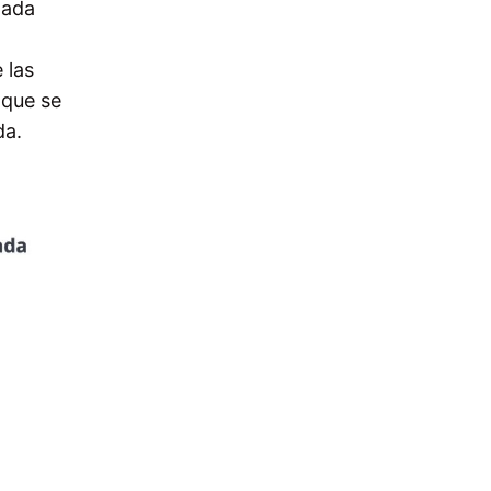
dada
 las
nque se
da.