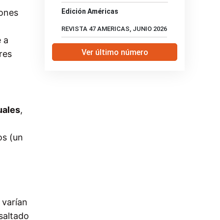
iones
Edición Américas
REVISTA 47 AMERICAS, JUNIO 2026
 a
Ver último número
res
uales
,
os (un
 varían
saltado