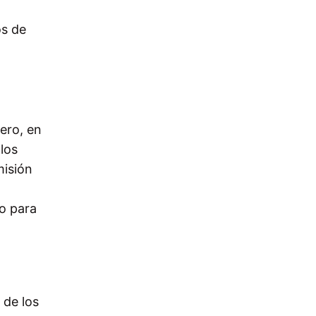
os de
ero, en
los
misión
do para
 de los