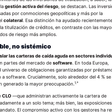
la
gestión activa del riesgo
, se destacan. Las invers
lsadas por conmociones geopolíticas y más por la
el
colateral
. Esa distinción ha ayudado recientemente
n la titulización de créditos, en contraste con las mayo
dos de riesgo más amplios.
ble, no sistémico
slar las carteras de caída aguda en sectores individ
 en partes del mercado de
software
. En toda Europa,
 universo de obligaciones garantizadas por préstam
 a software. Crucialmente, solo alrededor del 4 % se
1.º
an generado la mayor preocupación.
e
CLO
—que administran activamente la cartera de
damente a un solo tema; más bien, las exposiciones
 mandato. El compromiso activo con los gestores ha re