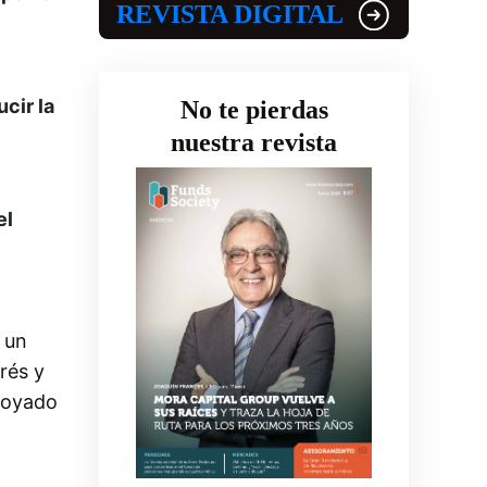
REVISTA DIGITAL
cir la
No te pierdas
nuestra revista
el
 un
rés y
apoyado