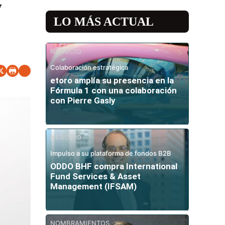
y
LO MÁS ACTUAL
NEGOCIO
Colaboración estratégica
etoro amplía su presencia en la
Fórmula 1 con una colaboración
con Pierre Gasly
NEGOCIO
Impulso a su plataforma de fondos B2B
ODDO BHF compra International
Fund Services & Asset
Management (IFSAM)
NOMBRAMIENTOS